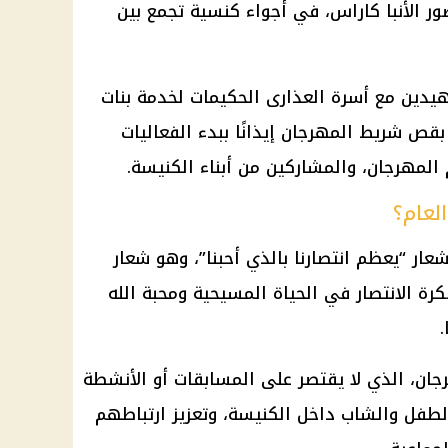
202، برعاية وحضور الأنبا كاراس، في أجواء كنسية تجمع بين
يدين مع أسرة العذارى الحكيمات لخدمة بنات
 بقص شريط المهرجان إيذانًا ببدء الفعاليات
م المهرجان، والمشاركين من أبناء الكنيسة.
لعام؟
جان الكرازة 2026 تحت شعار “يعظم انتصارنا بالذي أحبنا”، وهو شعار
 فكرة الانتصار في الحياة المسيحية ومحبة الله
.
رجان، الذي لا يقتصر على المسابقات أو الأنشطة
طفل والشاب داخل الكنيسة، وتعزيز ارتباطهم