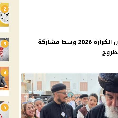
2
الأنبا كاراس يفتتح مهرجان الكرازة 2026 وسط مشاركة
3
طروح
4
5