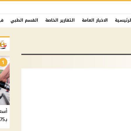
لرئيسية
الاخبار العامة
التقارير الخاصة
القسم الطبي
في
1
بـ20.75 جنيه والسولار بـ20.50 جنيه