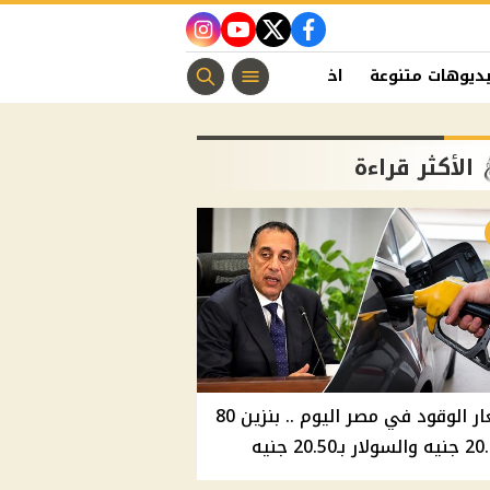
instagram
youtube
twitter
facebook
ديوهات متنوعة
اخبار الفن
منوعات مسيحية
اخبار الرياضة
الأكثر قراءة
أسعار الوقود في مصر اليوم .. بنزين 80