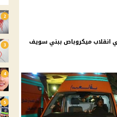
2
 سيدة وإصابة 10 في انقلاب ميكروباص ببني سويف
3
4
5