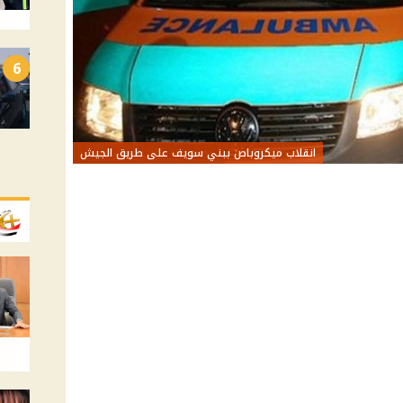
6
انقلاب ميكروباص ببني سويف على طريق الجيش