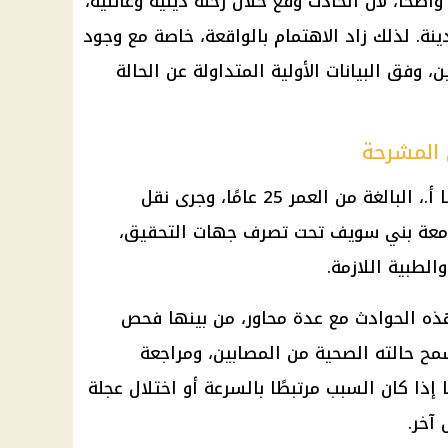
واضحًا، لأن الحادث وقع خلال رحلة دينية وعائلية،
نة. لذلك زاد الاهتمام بالواقعة، خاصة مع وجود
وفق البيانات الأولية المتداولة عن الحالة
 المشرحة
أسفر الحادث عن وفاة السيدة ميرنا أ.، البالغة من العمر 25 عامًا، وجرى نقل
عة بني سويف تحت تصرف جهات التحقيق،
الطبية اللازمة.
ه الحوادث مع عدة محاور، من بينها فحص
ح حالته الصحية من المصابين، ومراجعة
 إذا كان السبب مرتبطًا بالسرعة أو اختلال عجلة
 آخر.