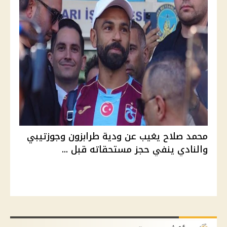
محمد صلاح يغيب عن ودية طرابزون وجوزتيبي
والنادي ينفي حجز مستحقاته قبل ...