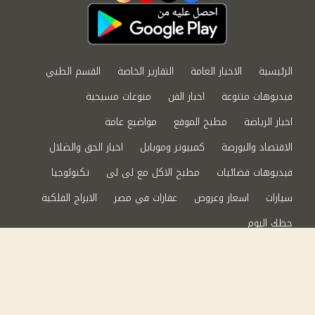
الرئيسية
الاخبار العامة
التقارير الخاصة
القسم الطبي
فيديوهات متنوعة
اخبار الفن
منوعات مسيحية
اخبار الرياضة
مطبخ الموقع
مواضيع عامة
الاقتصاد والبورصة
كمبيوتر وموبايل
اخبار الحق والضلال
فيديوهات فضائيات
مطبخ الاكل مع لى لى
تكنولوجيا
سيارات
اسعار وعروض
عقارات في مصر
الابراج الفلكية
حظك اليوم
من نحن
سياسة الخصوصية
اتصل بنا
©2024 الحق والضلال All Rights Reserved.
Powered by