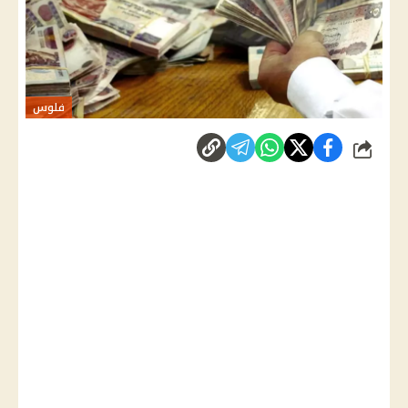
فلوس
شارك