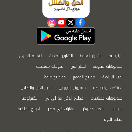
instagram
youtube
twitter
facebook
الرئيسية
الاخبار العامة
التقارير الخاصة
القسم الطبي
فيديوهات متنوعة
اخبار الفن
منوعات مسيحية
اخبار الرياضة
مطبخ الموقع
مواضيع عامة
الاقتصاد والبورصة
كمبيوتر وموبايل
اخبار الحق والضلال
فيديوهات فضائيات
مطبخ الاكل مع لى لى
تكنولوجيا
سيارات
اسعار وعروض
عقارات في مصر
الابراج الفلكية
حظك اليوم