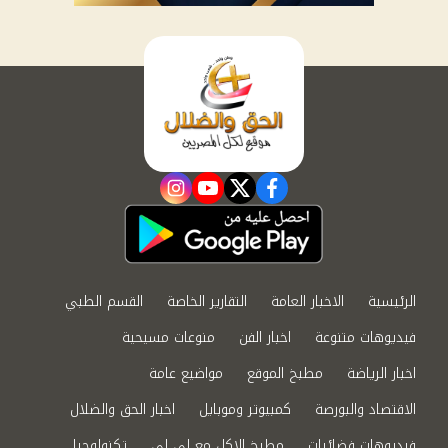
instagram
youtube
twitter
facebook
الرئيسية
الاخبار العامة
التقارير الخاصة
القسم الطبي
فيديوهات متنوعة
اخبار الفن
منوعات مسيحية
اخبار الرياضة
مطبخ الموقع
مواضيع عامة
الاقتصاد والبورصة
كمبيوتر وموبايل
اخبار الحق والضلال
فيديوهات فضائيات
مطبخ الاكل مع لى لى
تكنولوجيا