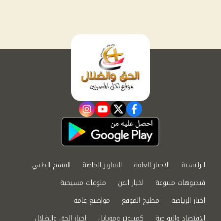
instagram
youtube
twitter
facebook
الرئيسية
الاخبار العامة
التقارير الخاصة
القسم الطبي
فيديوهات متنوعة
اخبار الفن
منوعات مسيحية
اخبار الرياضة
مطبخ الموقع
مواضيع عامة
الاقتصاد والبورصة
كمبيوتر وموبايل
اخبار الحق والضلال