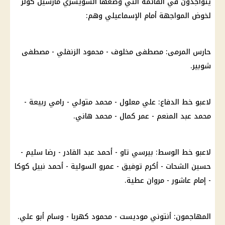
يتواجدون في القائمة التي وضعها السويسري مارسيل كولر
لخوض المواجهة أمام الإسماعيلي وهم:
حارس المرمى: مصطفى مخلوف - محمود الزنفلي - مصطفى
شوبير.
لاعبو خط الدفاع: علي معلول - محمد متولي - رامي ربيعة -
محمد عبد المنعم - عمر كمال - محمد هاني.
لاعبو خط الوسط: بيرسي تاو - أحمد عبد القادر - رضا سليم -
حسين الشحات - أكرم توفيق - عمرو السولية - أحمد نبيل كوكا
- إمام عاشور - مروان عطية.
المهاجمون: أنتوني موديست - محمود كهربا - وسام أبو علي.