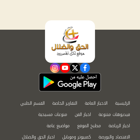
instagram
youtube
twitter
facebook
الرئيسية
الاخبار العامة
التقارير الخاصة
القسم الطبي
فيديوهات متنوعة
اخبار الفن
منوعات مسيحية
اخبار الرياضة
مطبخ الموقع
مواضيع عامة
الاقتصاد والبورصة
كمبيوتر وموبايل
اخبار الحق والضلال