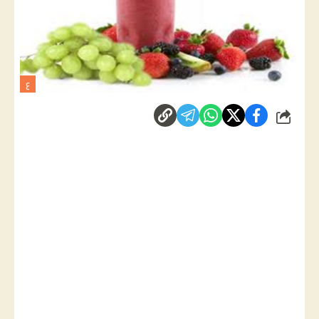
ع
شارك