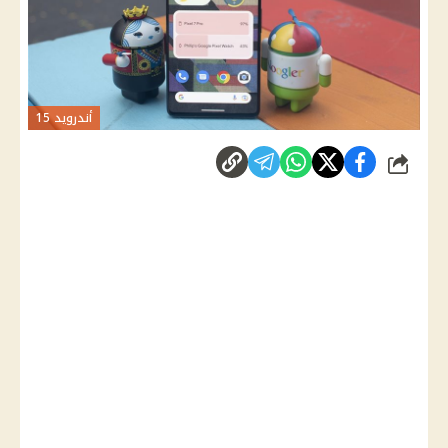
أندرويد 15
شارك