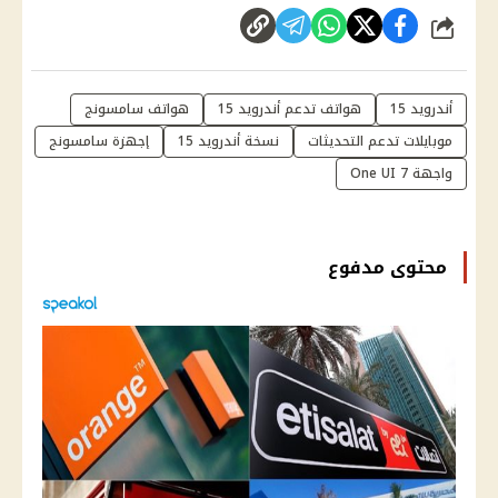
شارك
أندرويد 15
هواتف تدعم أندرويد 15
هواتف سامسونج
موبايلات تدعم التحديثات
نسخة أندرويد 15
إجهزة سامسونج
واجهة One UI 7
محتوى مدفوع