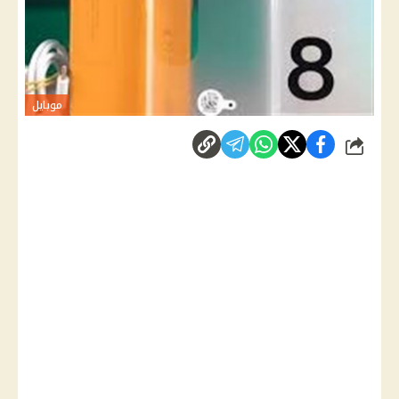
موبايل
شارك