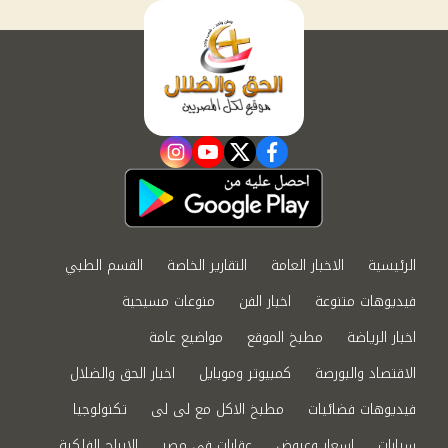
instagram
youtube
twitter
facebook
الرئيسية
الاخبار العامة
التقارير الخاصة
القسم الطبي
فيديوهات متنوعة
اخبار الفن
منوعات مسيحية
اخبار الرياضة
مطبخ الموقع
مواضيع عامة
الاقتصاد والبورصة
كمبيوتر وموبايل
اخبار الحق والضلال
فيديوهات فضائيات
مطبخ الاكل مع لى لى
تكنولوجيا
سيارات
اسعار وعروض
عقارات في مصر
الابراج الفلكية