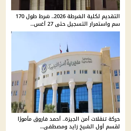
التقديم لكلية الشرطة 2026.. شرط طول 170
سم واستمرار التسجيل حتى 27 أغس...
حركة تنقلات أمن الجيزة.. أحمد فاروق مأمورًا
لقسم أول الشيخ زايد ومصطفى...