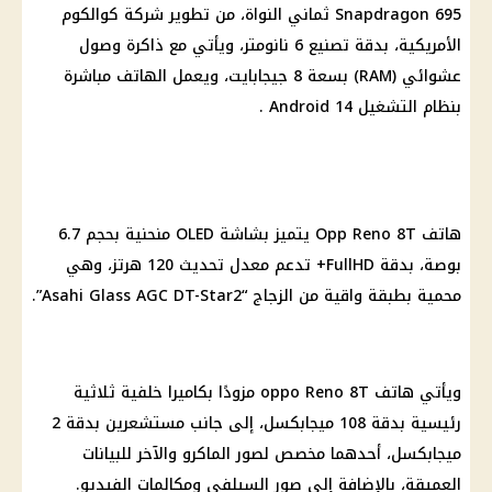
Snapdragon 695 ثماني النواة، من تطوير شركة كوالكوم
الأمريكية، بدقة تصنيع 6 نانومتر، ويأتي مع ذاكرة وصول
عشوائي (RAM) بسعة 8 جيجابايت، ويعمل الهاتف مباشرة
بنظام التشغيل Android 14 .
هاتف Opp Reno 8T يتميز بشاشة OLED منحنية بحجم 6.7
بوصة، بدقة FullHD+ تدعم معدل تحديث 120 هرتز، وهي
محمية بطبقة واقية من الزجاج “Asahi Glass AGC DT-Star2”.
ويأتي هاتف oppo Reno 8T مزودًا بكاميرا خلفية ثلاثية
رئيسية بدقة 108 ميجابكسل، إلى جانب مستشعرين بدقة 2
ميجابكسل، أحدهما مخصص لصور الماكرو والآخر للبيانات
العميقة، بالإضافة إلى صور السيلفي ومكالمات الفيديو.