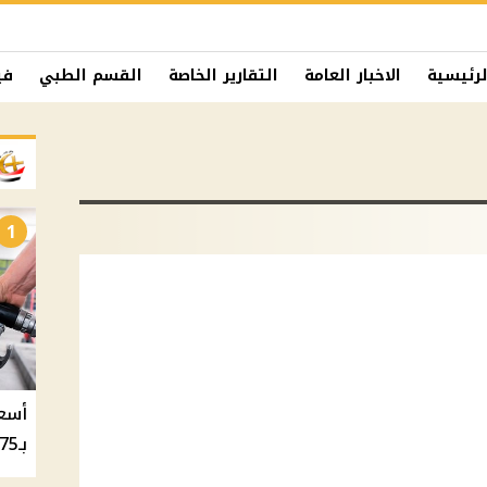
لرئيسية
الاخبار العامة
التقارير الخاصة
القسم الطبي
في
1
بـ20.75 جنيه والسولار بـ20.50 جنيه