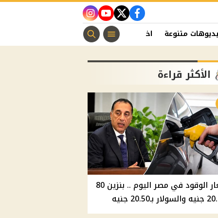
instagram
youtube
twitter
facebook
ديوهات متنوعة
اخبار الفن
منوعات مسيحية
اخبار الرياضة
الأكثر قراءة
أسعار الوقود في مصر اليوم .. بنزين 80