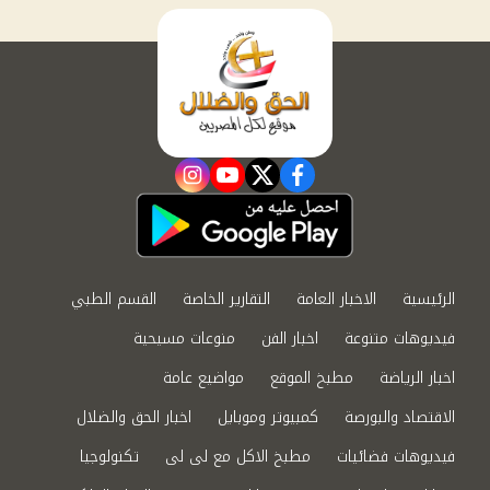
instagram
youtube
twitter
facebook
الرئيسية
الاخبار العامة
التقارير الخاصة
القسم الطبي
فيديوهات متنوعة
اخبار الفن
منوعات مسيحية
اخبار الرياضة
مطبخ الموقع
مواضيع عامة
الاقتصاد والبورصة
كمبيوتر وموبايل
اخبار الحق والضلال
فيديوهات فضائيات
مطبخ الاكل مع لى لى
تكنولوجيا