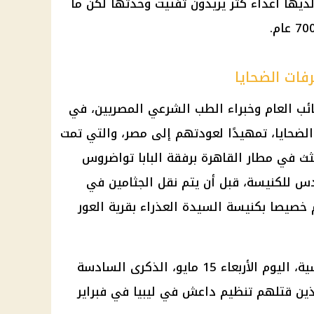
ديها أعداء كثر يريدون تفتيت وحدتها لكن ما
فات الضحايا
ئب العام وخبراء الطب الشرعي المصريين، في
الضحايا، تمهيدًا لعودتهم إلى مصر، والتي تمت
م استلام الجثث في مطار القاهرة برفقة البابا تواضروس
س للكنيسة، قبل أن يتم نقل الجثامين في
م خصيصا بكنيسة السيدة العذراء بقرية العور
وتحيي الكنيسة القبطية الأرثوذكسية، اليوم الأربعاء 15 مايو، الذكرى السادسة
ذين قتلهم تنظيم داعش في ليبيا في فبراير