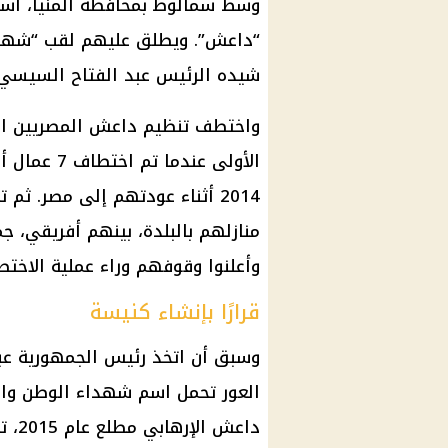
وسط سمالوط بمحافظة المنيا، است
“داعش”. ويطلق عليهم لقب “شهدا
شيده الرئيس عبد الفتاح السيسي 
واختطف تنظيم داعش المصريين العا
الأولى عندم
منازلهم بالبلدة، بينهم أفريقي، 
وأعلنوا وقوفهم وراء عملية الاختط
قرارًا بإنشاء كنيسة
وسبق أن اتخذ رئيس الجمهورية عبد
العور تحمل اسم شهداء الوطن وال
داعش الإرهابي مطلع عام 2015، تكريماً لهم وتخليد ذكراهم.