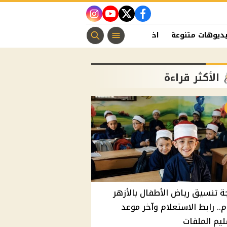
instagram
youtube
twitter
facebook
ديوهات متنوعة
اخبار الفن
منوعات مسيحية
اخبار الرياضة
الأكثر قراءة
ة تنسيق رياض الأطفال بالأزهر
م.. رابط الاستعلام وآخر موعد
يم الملفات