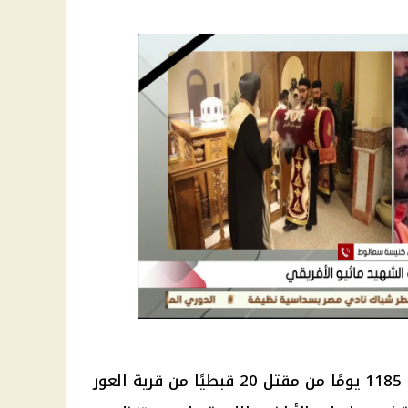
وتأتي عودة رفات شهداء ليبيا بعد 1185 يومًا من مقتل 20 قبطيًا من قرية العور