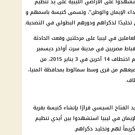
شهدوا على الأراضي الليبية على يد تنظيم
ء الإيمان والوطن”، وتسمى كنيسة باسمهم و
تخليدًا لذكراهم ودورهم البطولي في التضحية.
ملين في ليبيا على مرحلتين وقعت الحادثة
ا تم اختطاف 7 عمال أقباط مصريين في مدينة سرت أواخر ديسمبر
2014 أثناء عودتهم إلى مصر. ثم تم اختطاف 14 آخرين في 3 يناير 2015، من
جميعهم من قرى وسط سمالوط بمحافظة المنيا،
اف.
 الفتاح السيسي قرارًا بإنشاء كنيسة بقرية
إيمان في ليبيا استشهدوا بين أيدي تنظيم