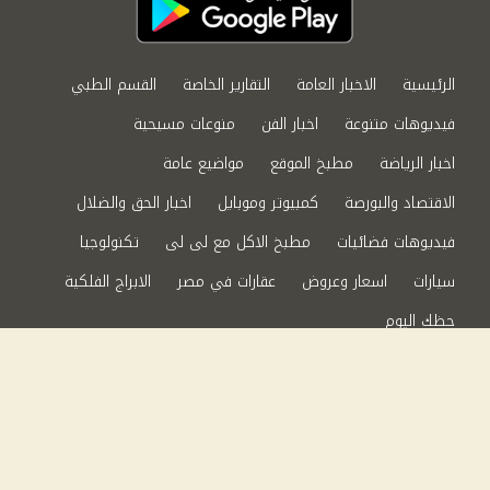
الرئيسية
الاخبار العامة
التقارير الخاصة
القسم الطبي
فيديوهات متنوعة
اخبار الفن
منوعات مسيحية
اخبار الرياضة
مطبخ الموقع
مواضيع عامة
الاقتصاد والبورصة
كمبيوتر وموبايل
اخبار الحق والضلال
فيديوهات فضائيات
مطبخ الاكل مع لى لى
تكنولوجيا
سيارات
اسعار وعروض
عقارات في مصر
الابراج الفلكية
حظك اليوم
من نحن
سياسة الخصوصية
اتصل بنا
©2024 الحق والضلال All Rights Reserved.
Powered by