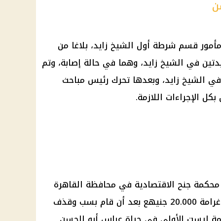
ن
مأمور
قسم شرطة
أول
الشيخ زايد
، بلاغا من
دتين في
الشيخ زايد
، وهما في حالة إصابة، وتم
ي
الشيخ زايد
، وبعدها تحرك رئيس مباحث
كل الإجراءات اللازمة.
كمة جنح الاقتصادية في محافظة القاهرة
بتأييد حكم تغريم عباس أو الحسن غرامة 20.000 جنيهع بعد أن قام بسب وقذف
زمة ليست الأولى في حياة عباس أبو الحسن