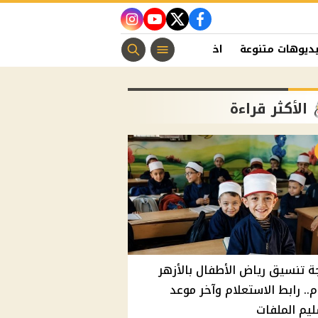
instagram
youtube
twitter
facebook
ديوهات متنوعة
اخبار الفن
منوعات مسيحية
اخبار الرياضة
الأكثر قراءة
ة تنسيق رياض الأطفال بالأزهر
م.. رابط الاستعلام وآخر موعد
يم الملفات