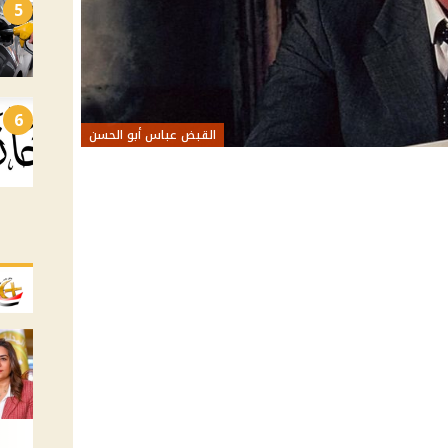
5
6
القبض عباس أبو الحسن