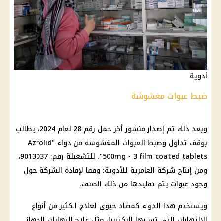
أدوية
ضبط عبوات مغشوشة
وبعد ذلك تم إصدار منشور أخر حمل رقم 28 لعام 2024، يطالب
بوقف تداول وضبط العبوات المغشوشة من دواء "Azrolid
500mg - 3 film coated tablets"، للتشغيلة رقم: 9013037،
ومن إنتاج شركة العامرية للأدوية؛ وفقا لإفادة الشركة حول
وجود عبوات يتم تقليدها من ذلك الصنف.
ويستخدم هذا الدواء كمضاد حيوي لعلاج الكثير من أنواع
الالتهابات التي تسببها البكتيريا، مثل علاج التهابات الجهاز