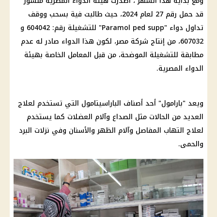
ومع بداية هذا الشهر ، أصدرت هيئة الدواء المصرية منشور
قد حمل رقم 27 لعام 2024، حيث طالبت فية بسحب ووقف
تداول دواء "Paramol ped supp" للتشغيلة رقم: 604042 و
607032، من إنتاج شركة مصر، لكون هذا الدواء صادر له عدم
مطابقة للتشغيلة الموضحة، من قبل المعامل الخاصة بهيئة
الدواء المصرية.
ويعد "بارامول" أحد أصناف الباراسيتامول التي تستخدم لعلاج
العديد من الحالات مثل الصداع وآلام العضلات كما يستخدم
لعلاج التهاب المفاصل وآلام الظهر والأسنان وفي نزلات البرد
والحمى.