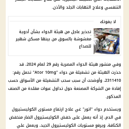
التنفسي وعلاج التهابات الجلد والأذن.
لا يفوتك
تحذير عاجل من هيئة الدواء بشأن أدوية
مغشوشة بالسوق من بينها مسكن شهير
للصداع
وفي منشور هيئة الدواء المصرية رقم 29 لعام 2024، قد
حذرت الهيئة من تشغيلة من دواء "Ator 10mg" تحمل رقم:
2311410، وأوضحت أن سبب سحب التشغيلة من الأسواق حسب
إفادة من الشركة المصنعة حول تداول عبوات مقلدة من الصنف
المذكور.
ويستخدم دواء "اتور" غي علاج ارتفاع مستوى الكوليستيرول
في الدم، إذ أنه يعمل على خفض الكوليستيرول الضار منخفض
الكثافة، ويرفع مستويات الكوليستيرول الجيد، ويعمل علي