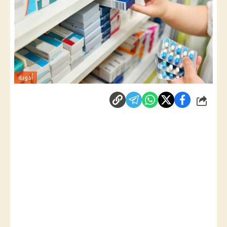
أدوية
شارك