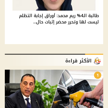
طالبة الـ4% ريم محمد: أوراق إجابة التظلم
ليست لها وتحرر محضر إثبات حال...
الأكثر قراءة
1