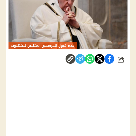
عدم قبول المرشحين المثليين للكهنوت
شارك