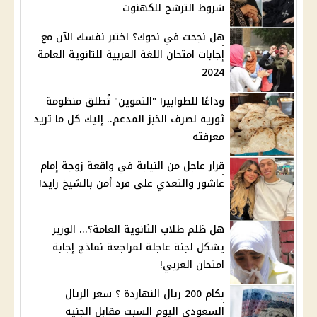
شروط الترشح للكهنوت
هل نجحت في نحوك؟ اختبر نفسك الآن مع
إجابات امتحان اللغة العربية للثانوية العامة
2024
وداعًا للطوابير! "التموين" تُطلق منظومة
ثورية لصرف الخبز المدعم.. إليك كل ما تريد
معرفته
قرار عاجل من النيابة في واقعة زوجة إمام
عاشور والتعدي على فرد أمن بالشيخ زايد!
هل ظلم طلاب الثانوية العامة؟... الوزير
يشكل لجنة عاجلة لمراجعة نماذج إجابة
امتحان العربي!
بكام 200 ريال النهاردة ؟ سعر الريال
السعودي اليوم السبت مقابل الجنيه