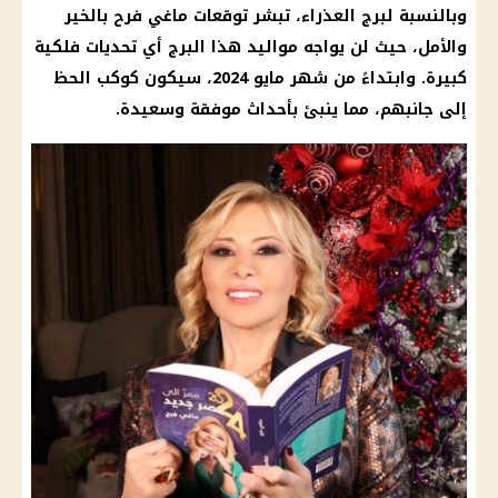
وبالنسبة لبرج
العذراء
، تبشر
توقعات ماغي فرح
بالخير
والأمل، حيث لن يواجه
مواليد
هذا البرج أي تحديات
فلكية
كبيرة. وابتداءً من
شهر مايو
2024، سيكون كوكب الحظ
إلى جانبهم، مما ينبئ بأحداث موفقة وسعيدة.