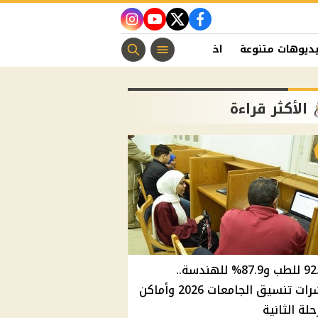
instagram
youtube
twitter
facebook
ديوهات متنوعة
اخبار الفن
منوعات مسيحية
اخبار الرياضة
الأكثر قراءة
92.8% للطب و87.9% للهندسة..
مؤشرات تنسيق الجامعات 2026 وأماكن
حلة الثانية