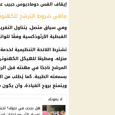
إيقاف القس دوماديوس حبيب عن
ماهي شروط الترشح للكهنوت
وفي سياق متصل، يتناول التقرير
القبطية الأرثوذكسية وفقًا للوا
تشترط اللائحة التنظيمية لخدمة 
منزله، ومطيعًا للهيكل الكهنوتي
المرشح ناجحًا في مهنته قبل الرس
بسمعته الطيبة. كما يُطلب من ال
ويتمتع بروح القيادة، وأن يكون 
لا يفوتك
هل نجحت في نحوك؟ اختبر
نفسك الآن مع إجابات امتح