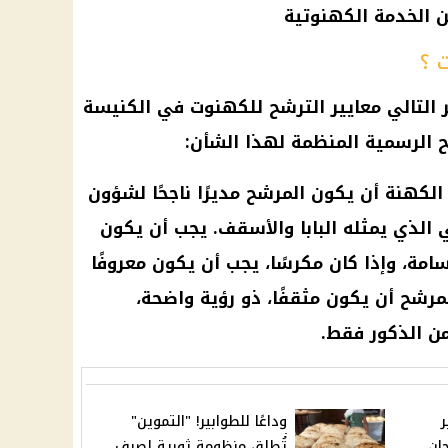
 الخدمة الكهنوتية
 ؟
 التالي معايير الترشح للكهنوت في الكنيسة
ئح الرسمية المنظمة لهذا الشأن:
الكهنة أن يكون المرشح مديرًا ناجحًا لشؤون
 الذي يمثله البابا والأسقف. يجب أن يكون
امة، وإذا كان مكرسًا، يجب أن يكون معروفًا
مرشح أن يكون مثقفًا، ذو رؤية واضحة،
من الذكور فقط.
وداعًا للطوابير! "التموين"
ان
تُطلق منظومة ثورية لصرف