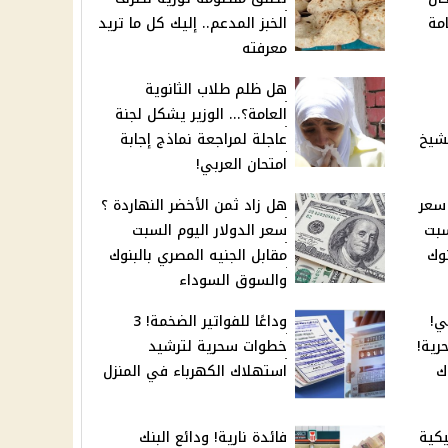
امة
الخبز المدعم.. إليك كل ما تريد
معرفته
هل ظلم طلاب الثانوية
العامة؟... الوزير يشكل لجنة
لشيخ
عاجلة لمراجعة نماذج إجابة
امتحان العربي!
 ؟ سعر
هل زاد ثمن الأخضر النهاردة ؟
سبت
سعر الدولار اليوم السبت
نوك
مقابل الجنيه المصري بالبنوك
والسوق السوداء
ي!
وداعًا للفواتير الضخمة! 3
حرية!
خطوات سحرية لترشيد
ك
استهلاك الكهرباء في المنزل
استيكية
فائدة نارية! ودائع البنك