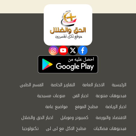
instagram
youtube
twitter
facebook
الرئيسية
الاخبار العامة
التقارير الخاصة
القسم الطبي
فيديوهات متنوعة
اخبار الفن
منوعات مسيحية
اخبار الرياضة
مطبخ الموقع
مواضيع عامة
الاقتصاد والبورصة
كمبيوتر وموبايل
اخبار الحق والضلال
فيديوهات فضائيات
مطبخ الاكل مع لى لى
تكنولوجيا