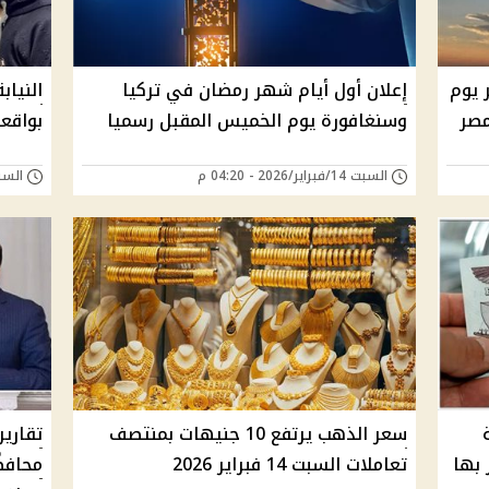
 يوم
إعلان أول أيام شهر رمضان في تركيا
النياب
مصر
وسنغافورة يوم الخميس المقبل رسميا
بواقعة
السبت 14/فبراير/2026 - 04:20 م
السبت 14/فبراير/26
سعر الذهب يرتفع 10 جنيهات بمنتصف
تقارير
 بها
تعاملات السبت 14 فبراير 2026
محافظً