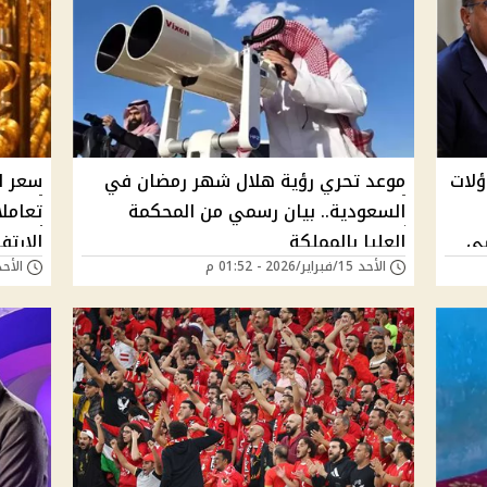
ؤلات
موعد تحري رؤية هلال شهر رمضان في
سعر ا
السعودية.. بيان رسمي من المحكمة
سي
العليا بالمملكة
الارتف
الأحد 15/فبراير/2026 - 01:52 م
الأحد 15/فبراير/2026 -