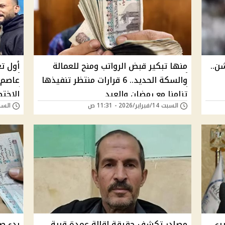
ن..
منها تبكير قبض الرواتب ومنح للعمالة
أول ت
والسكة الحديد.. 6 قرارات منتظر تنفيذها
عاصم 
تزامنا مع رمضان والعيد
الاخت
السبت 14/فبراير/2026 - 11:31 ص
السبت 14/فبراير/26
يري
مصادر تكشف حقيقة إقالة عمدة قرية