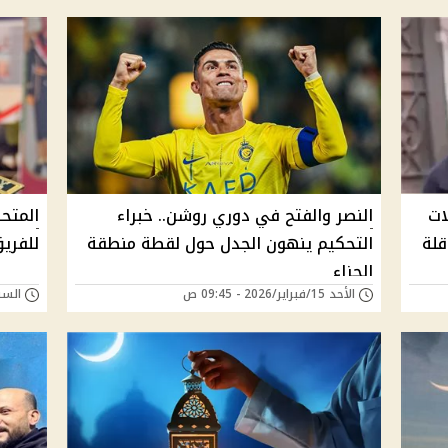
ات
النصر والفتح في دوري روشن.. خبراء
المتح
قلة
التحكيم ينهون الجدل حول لقطة منطقة
للفريق
الجزاء
الأحد 15/فبراير/2026 - 09:45 ص
السبت 14/فبراير/26