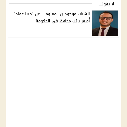
لا يفوتك
الشباب موجودين.. معلومات عن "مينا عماد"
أصغر نائب محافظ في الحكومة