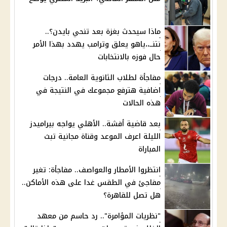
ماذا سيحدث بغزة بعد تنحي بايدن؟..
نتنــ،،ياهو يعلق وترامب يهدد بهذا الأمر
حال فوزه بالانتخابات
مفاجأة لطلاب الثانوية العامة.. درجات
اضافية هترفع مجموعك في النتيجة في
هذه الحالات
بعد قاضية أفشة.. الأهلي يواجه بيراميدز
الليلة اعرف الموعد وقناة مجانية تبث
المباراة
انتظروا الأمطار والعواصف.. مفاجأة: تغير
مفاجئ في الطقس غدا على هذه الأماكن..
هل تصل للقاهرة؟
"نظريات المؤامرة".. رد حاسم من معهد