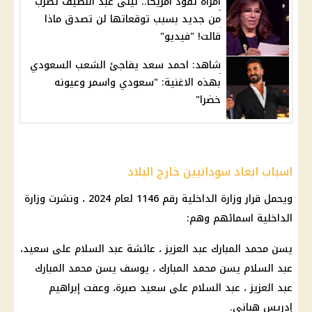
امرأة تقود أمريكا.. ليلى عبد اللطيف تضرب
من جديد بسبب توقعاتها لن تصدق ماذا
قالت! "فيديو"
شاهد: احمد سعد يفاجئ الشعب السعودي
بهذه الاغنية: "سعودي واسمر وعيونه
خضرا"
اسباب ابعاد سودانيين خارج البلاد
ويحمل
قرار
وزارة الداخلية
رقم 1146 لعام 2024 ، ونشرت
وزارة
الداخلية
اسمائهم وهم:
يسن محمد المبارك عبد العزيز ، عائشة عبد السلام على سعيد،
عبد السلام يسن محمد المبارك ، يوسف يسن محمد المبارك
عبد العزيز ، عبد السلام على سعيد صبرة، وعفت إبراهيم
إدريس هباني.