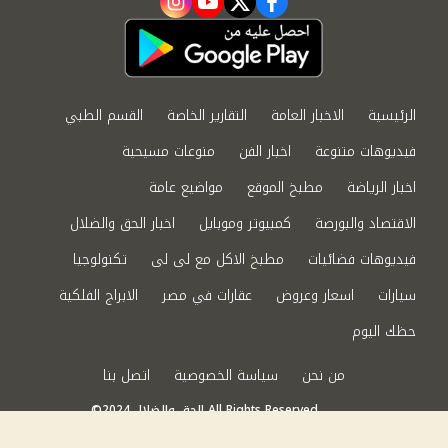
instagram
youtube
twitter
facebook
الرئيسية
الاخبار العامة
التقارير الخاصة
القسم الطبي
فيديوهات متنوعة
اخبار الفن
منوعات مسيحية
اخبار الرياضة
مطبخ الموقع
مواضيع عامة
الاقتصاد والبورصة
كمبيوتر وموبايل
اخبار الحق والضلال
فيديوهات فضائيات
مطبخ الاكل مع لى لى
تكنولوجيا
سيارات
اسعار وعروض
عقارات في مصر
الابراج الفلكية
حظك اليوم
من نحن
سياسة الخصوصية
اتصل بنا
©2024 الحق والضلال All Rights Reserved.
Powered by