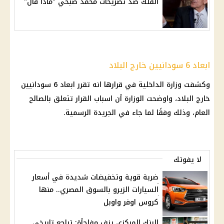
الفلك ضد تصريحات محمد صبحي "ماذا قال"
ابعاد 6 سودانيين خارج البلاد
وكشفت
وزارة الداخلية
في قرارها انه تقرر ابعاد 6
سودانيين
خارج البلاد، واوضحت الوزارة أن اسباب
القرار
تتعلق بالصالح
العام، وذلك وفقًا لما جاء في
الجريدة الرسمية
.
لا يفوتك
ضربة قوية وتخفيضات شديدة في أسعار
السيارات الزيرو بالسوق المصري.. منها
كروس اوفر واوبل
البنك المركزي يزف مفاجأة: تراجع تاريخي