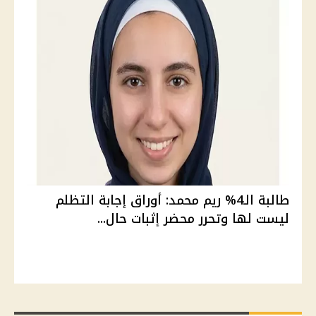
طالبة الـ4% ريم محمد: أوراق إجابة التظلم
ليست لها وتحرر محضر إثبات حال...