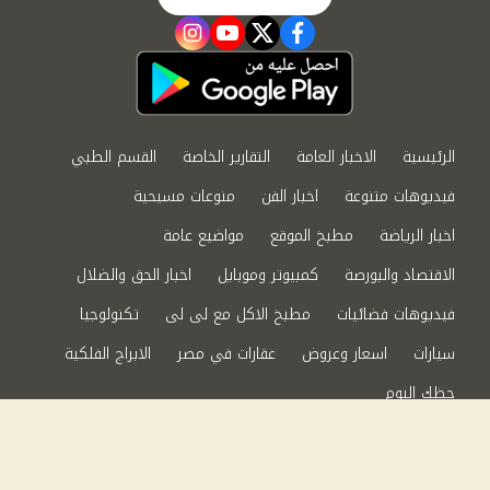
instagram
youtube
twitter
facebook
الرئيسية
الاخبار العامة
التقارير الخاصة
القسم الطبي
فيديوهات متنوعة
اخبار الفن
منوعات مسيحية
اخبار الرياضة
مطبخ الموقع
مواضيع عامة
الاقتصاد والبورصة
كمبيوتر وموبايل
اخبار الحق والضلال
فيديوهات فضائيات
مطبخ الاكل مع لى لى
تكنولوجيا
سيارات
اسعار وعروض
عقارات في مصر
الابراج الفلكية
حظك اليوم
من نحن
سياسة الخصوصية
اتصل بنا
©2024 الحق والضلال All Rights Reserved.