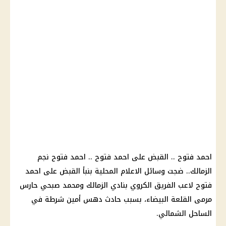
احمد فتوح ..
القبض
على
احمد فتوح
..
احمد فتوح
نجم
الزمالك
.. ضجت
وسائل الاعلام
المحلية بنبأ
القبض
على
احمد
فتوح
لاعب الفريق الكروي بنادي
الزمالك
ومحمد صبحي حارس
مرمى القلعة البيضاء، بسبب
حادث دهس
أمين
شرطة
في
الساحل الشمالي
.