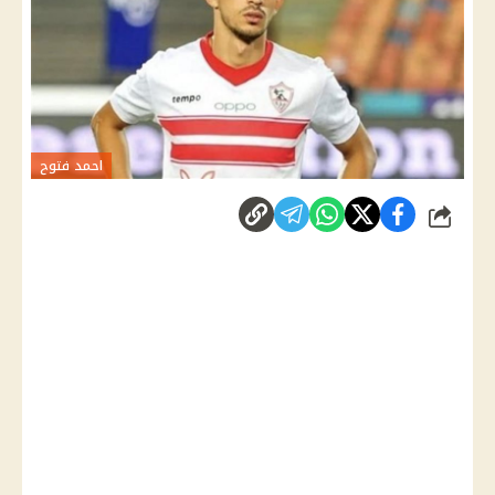
احمد فتوح
شارك