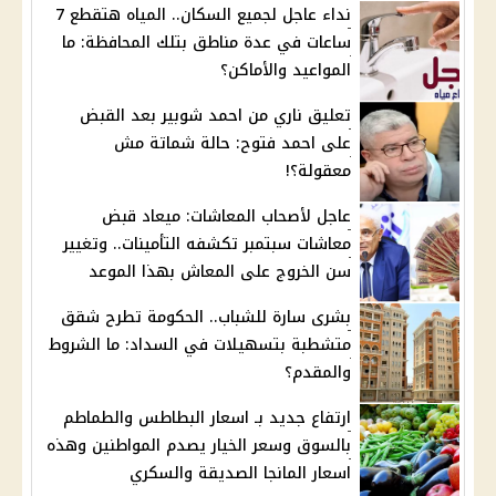
نداء عاجل لجميع السكان.. المياه هتقطع 7
ساعات في عدة مناطق بتلك المحافظة: ما
المواعيد والأماكن؟
تعليق ناري من احمد شوبير بعد القبض
على احمد فتوح: حالة شماتة مش
معقولة؟!
عاجل لأصحاب المعاشات: ميعاد قبض
معاشات سبتمبر تكشفه التأمينات.. وتغيير
سن الخروج على المعاش بهذا الموعد
بشرى سارة للشباب.. الحكومة تطرح شقق
متشطبة بتسهيلات في السداد: ما الشروط
والمقدم؟
ارتفاع جديد بـ اسعار البطاطس والطماطم
بالسوق وسعر الخيار يصدم المواطنين وهذه
اسعار المانجا الصديقة والسكري