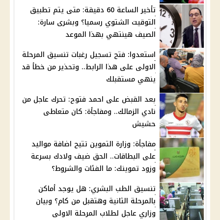
تأخير الساعة 60 دقيقة: متى يتم تطبيق
التوقيت الشتوي رسميا؟ وبشرى سارة:
الصيف هينتهي بهذا الموعد
استعدوا: فتح تسجيل رغبات تنسيق المرحلة
الاولى على هذا الرابط.. وتحذير من خطأ قد
ينهي مستقبلك
بعد القبض على احمد فتوح: تحرك عاجل من
نادي الزمالك.. ومفاجأة: كان متعاطى
حشيش
مفاجأة: وزارة التموين تتيح اضافة مواليد
على البطاقات.. الحق ضيف ولادك بسرعة
وزود تموينك: ما الفئات والشروط؟
تنسيق الطب البشري: هل يوجد أماكن
بالمرحلة الثانية وهتقبل من كام؟ وبيان
وزاري عاجل لطلاب المرحلة الاولى