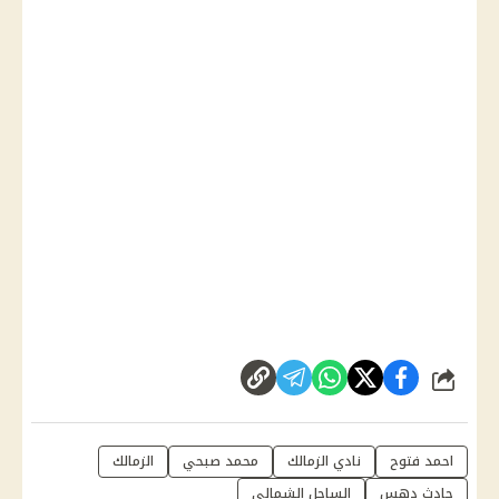
شارك
احمد فتوح
نادي الزمالك
محمد صبحي
الزمالك
حادث دهس
الساحل الشمالي