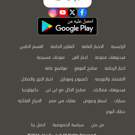
instagram
youtube
twitter
facebook
الرئيسية
الاخبار العامة
التقارير الخاصة
القسم الطبي
فيديوهات متنوعة
اخبار الفن
منوعات مسيحية
اخبار الرياضة
مطبخ الموقع
مواضيع عامة
الاقتصاد والبورصة
كمبيوتر وموبايل
اخبار الحق والضلال
فيديوهات فضائيات
مطبخ الاكل مع لى لى
تكنولوجيا
سيارات
اسعار وعروض
عقارات في مصر
الابراج الفلكية
حظك اليوم
من نحن
سياسة الخصوصية
اتصل بنا