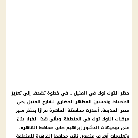
حظر
التوك توك
في المنيل .. في خطوة تهدف إلى تعزيز
الانضباط وتحسين المظهر الحضاري لشارع المنيل بحي
مصر القديمة
، أصدرت
محافظة القاهرة
قرارًا بحظر سير
مركبات
التوك توك
في المنطقة. ويأتي هذا
القرار
بناءً
على توجيهات الدكتور إبراهيم صابر،
محافظ القاهرة
،
وتعليمات أشرف منصور، نائب
محافظ القاهرة
للمنطقة