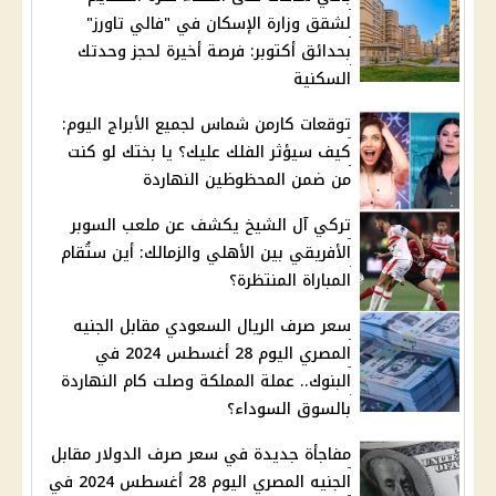
لشقق وزارة الإسكان في "فالي تاورز"
بحدائق أكتوبر: فرصة أخيرة لحجز وحدتك
السكنية
توقعات كارمن شماس لجميع الأبراج اليوم:
كيف سيؤثر الفلك عليك؟ يا بختك لو كنت
من ضمن المحظوظين النهاردة
تركي آل الشيخ يكشف عن ملعب السوبر
الأفريقي بين الأهلي والزمالك: أين ستُقام
المباراة المنتظرة؟
سعر صرف الريال السعودي مقابل الجنيه
المصري اليوم 28 أغسطس 2024 في
البنوك.. عملة المملكة وصلت كام النهاردة
بالسوق السوداء؟
مفاجأة جديدة في سعر صرف الدولار مقابل
الجنيه المصري اليوم 28 أغسطس 2024 في