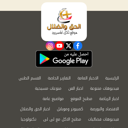
instagram
youtube
twitter
facebook
الرئيسية
الاخبار العامة
التقارير الخاصة
القسم الطبي
فيديوهات متنوعة
اخبار الفن
منوعات مسيحية
اخبار الرياضة
مطبخ الموقع
مواضيع عامة
الاقتصاد والبورصة
كمبيوتر وموبايل
اخبار الحق والضلال
فيديوهات فضائيات
مطبخ الاكل مع لى لى
تكنولوجيا