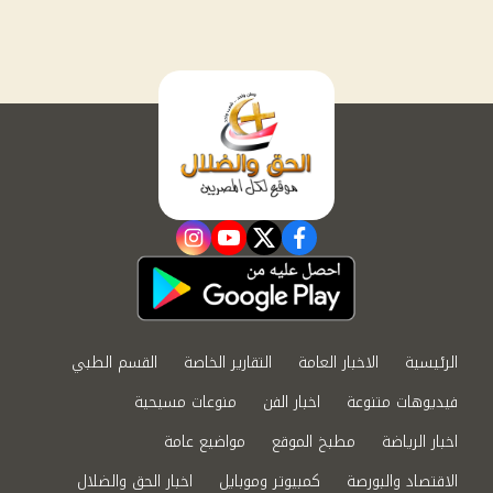
instagram
youtube
twitter
facebook
الرئيسية
الاخبار العامة
التقارير الخاصة
القسم الطبي
فيديوهات متنوعة
اخبار الفن
منوعات مسيحية
اخبار الرياضة
مطبخ الموقع
مواضيع عامة
الاقتصاد والبورصة
كمبيوتر وموبايل
اخبار الحق والضلال