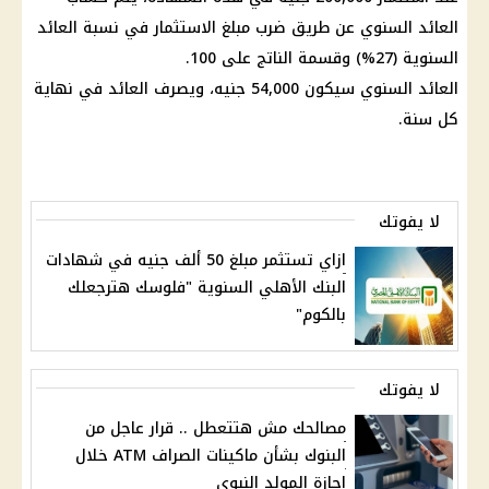
العائد
السنوي عن طريق ضرب مبلغ
الاستثمار
في نسبة
العائد
السنوية (27%) وقسمة الناتج على 100.
العائد السنوي سيكون 54,000 جنيه، ويصرف العائد في نهاية
كل سنة.
لا يفوتك
ازاي تستثمر مبلغ 50 ألف جنيه في شهادات
البنك الأهلي السنوية "فلوسك هترجعلك
بالكوم"
لا يفوتك
مصالحك مش هتتعطل .. قرار عاجل من
البنوك بشأن ماكينات الصراف ATM خلال
إجازة المولد النبوي