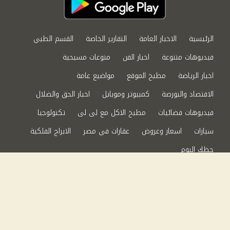
الرئيسية
الاخبار العامة
التقارير الخاصة
القسم الطبي
فيديوهات متنوعة
اخبار الفن
منوعات مسيحية
اخبار الرياضة
مطبخ الموقع
مواضيع عامة
الاقتصاد والبورصة
كمبيوتر وموبايل
اخبار الحق والضلال
فيديوهات فضائيات
مطبخ الاكل مع لى لى
تكنولوجيا
سيارات
اسعار وعروض
عقارات في مصر
الابراج الفلكية
حظك اليوم
من نحن
سياسة الخصوصية
اتصل بنا
©2024 الحق والضلال All Rights Reserved.
Powered by