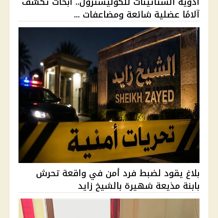
أدوية الستاتينات للكوليسترول.. أبحاث تكشف
آلامًا عضلية شائعة ومضاعفات ...
بلاغ يقود لضبط فرد أمن في واقعة تحرش
بابنة مذيعة شهيرة بالشيخ زايد