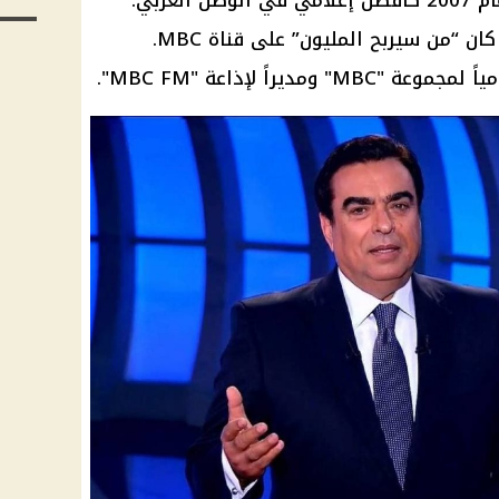
عربي.
 كان “من سيربح المليون” على
قناة MBC
.
ديراً لإذاعة "MBC FM".