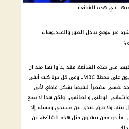
فيها علي هذه الشائعة
شره عبر موقع تبادل الصور والفيديوهات
ي:
يها علي هذه الشائعة..فقد بدأوا بها منذ ان
بدأت بتقديم برنامج من سيربح المليون على محطة MBC.. وفي كل مرة كنت أنفي
جد نفسي مضطراً لنفيها بشكل قاطع، لأني
وانتمائي الوطني والطائفي.. ولكن هذا لا يمنع
ل بيته، ولا فرق عندي بين
مسيحي
ومسلم إلا
وى.. فأرجو ممن ينشرون مثل هذه الشائعة، عن
ذلك..