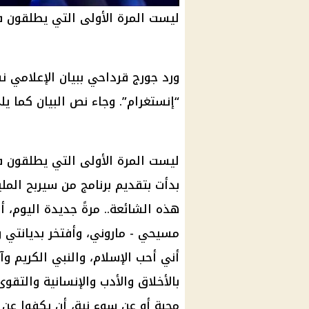
ليست المرة الأولى التي يطلقون 
ورد جورج قرداحي ببيان الإعلامي ن
“إنستغرام”. وجاء نص البيان كما يل
ليست المرة الأولى التي يطلقون ف
هذه الشائعة.. مرةً جديدة
اليوم
، أ
مسيحي
- ماروني، وأفتخر بديانتي 
أني أحب
الإسلام
، والنبي الكريم وآ
بالأخلاق والأدب والإنسانية والتق
محبة أو عن سوء نية، أن يكفوا عن 