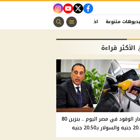
instagram
youtube
twitter
facebook
ديوهات متنوعة
اخبار الفن
منوعات مسيحية
اخبار الرياضة
الأكثر قراءة
أسعار الوقود في مصر اليوم .. بنزين 80