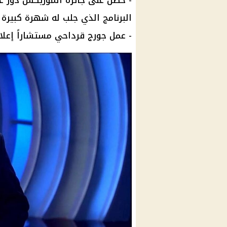
- حصل على جائزة الموريكس دور عام 2007 كأفضل إعلامي في الوطن ال
البرنامج الذي جلب له شهرة كبيرة
- عمل جورج قرداحي مستشاراً إعلامياً لمجموعة "MBC" وم