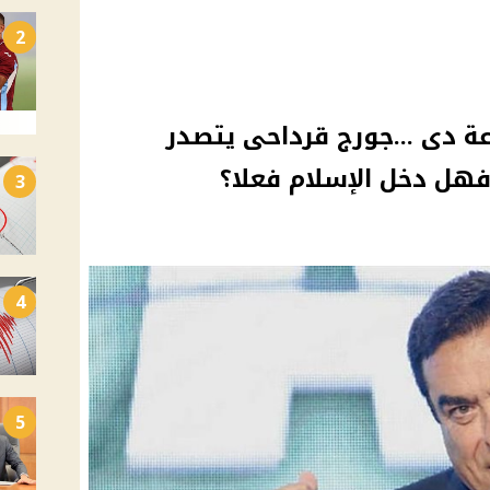
2
ة دى ...جورج قرداحى يتصدر
.فهل دخل الإسلام فعلا؟
3
4
5