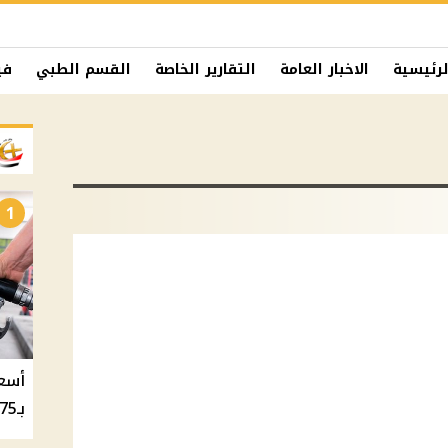
لرئيسية
الاخبار العامة
التقارير الخاصة
القسم الطبي
في
1
بـ20.75 جنيه والسولار بـ20.50 جنيه