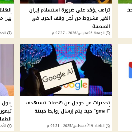
حث
ترامب يؤكد على ضرورة استسلام إيران
الهلا
الغير مشروط من أجل وقف الحرب في
بين م
المنطقة
الجمعة 06/مارس/2026 - 07:37 م
الجمعة 13/فبراير/6
.
تحذيرات من جوجل عن هجمات تستهدف
بتول 
"gmail" حيث يتم إرسال روابط خبيثة
تيمور
الطفل
الثلاثاء 19/أغسطس/2025 - 09:31 م
الأحد 17/أغسطس/2025 - 