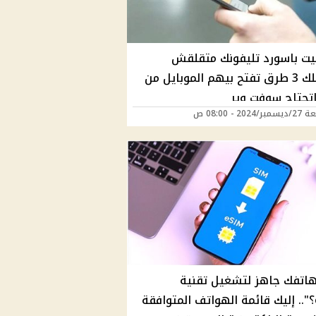
يت باسورد تليفونك متقلقش
بنقدملك 3 طرق تفتح بيهم الموبايل من
اتحتاج سوفت وير
202 - 08:00 ص
اتفك جاهز لتشغيل تقنية
eSIM؟".. إليك قائمة الهواتف المتوافقة