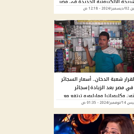
شريحة الإلكترونية الجديدة في مصر
20 - 12:18 ص
لقرار شعبة الدخان.. أسعار السجائر
 في مصر بعد الزيادة|سجائر
ن وكليوباترا ومارلبورو ترتفع مع
ر/2024 - 01:35 ص
ث الأخير (علبتك وصلت كام؟)