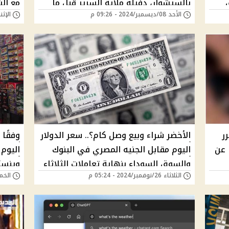
بالسيشوار، دفيله ملاية السرير قبل ما
مع ال
الأحد 08/ديسمبر/2024 - 09:26 م
الإثنين 02/ديسمبر/24
ينام"
ر
الأخضر شراء وبيع وصل كام؟.. سعر الدولار
وفقًا 
 عن
اليوم مقابل الجنيه المصري في البنوك
اليوم
والسوق السوداء بنهاية تعاملات الثلاثاء
وينستو
الثلاثاء 26/نوفمبر/2024 - 05:24 م
الخميس 14/نوفمب
26 نوفمبر 2024
التحدي