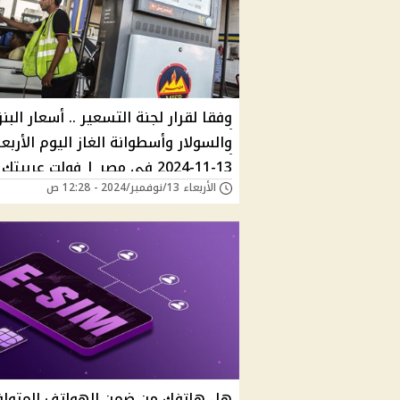
وفقا لقرار لجنة التسعير .. أسعار البنز
والسولار وأسطوانة الغاز اليوم الأربعا
13-11-2024 في مصر | فولت عربيت
الأربعاء 13/نوفمبر/2024 - 12:28 ص
النهاردة؟
هل هاتفك من ضمن الهواتف المتواف