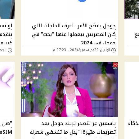
جوجل يفضح الأمر.. اعرف الحاجات اللي
لو نس
ع
كان المصريين بيعملوا عنها "بحث" في
جوجل في 2024
غير م
الإثنين 30/ديسمبر/2024 - 07:23 م
الجمعة 27/ديسمبر/4
ذكاء
ياسمين عز تتصدر تريند جوجل بعد
"هل ه
تصريحات مثيرة: "بدل ما تنشفي شعرك