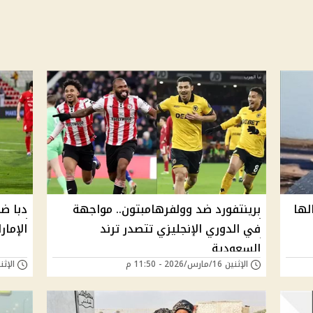
لها
برينتفورد ضد وولفرهامبتون.. مواجهة
دبا ض
في الدوري الإنجليزي تتصدر ترند
الإمار
السعودية
الإثنين 16/مارس/2026 - 11:50 م
الإثنين 16/مارس/026