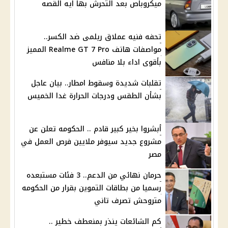
ميكروباص بعد التحرش بها ايه القصه
تحفه فنيه عملاق ريلمى ضد الكسر..
مواصفات هاتف Realme GT 7 Pro المميز
بأقوى اداء بلا منافس
تقلبات شديدة وسقوط امطار.. بيان عاجل
بشأن الطقس ودرجات الحرارة غدا الخميس
أبشروا بخير كبير قادم .. الحكومه تعلن عن
مشروع جديد سيوفر ملايين فرص العمل في
مصر
حرمان نهائي من الدعم.. 3 فئات مستبعده
رسميا من بطاقات التموين بقرار من الحكومه
متروحش تصرف تاني
كم الشائعات ينذر بمنعطف خطير ..