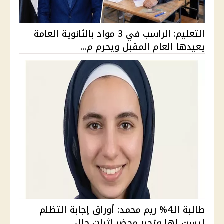
التعليم: الراسب في 3 مواد بالثانوية العامة
يعيدها العام المقبل ويحرم م...
طالبة الـ4% ريم محمد: أوراق إجابة التظلم
ليست لها وتحرر محضر إثبات حال...