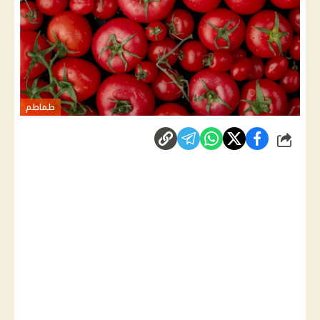
طماطم
شارك