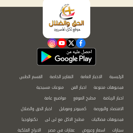
instagram
youtube
twitter
facebook
الرئيسية
الاخبار العامة
التقارير الخاصة
القسم الطبي
فيديوهات متنوعة
اخبار الفن
منوعات مسيحية
اخبار الرياضة
مطبخ الموقع
مواضيع عامة
الاقتصاد والبورصة
كمبيوتر وموبايل
اخبار الحق والضلال
فيديوهات فضائيات
مطبخ الاكل مع لى لى
تكنولوجيا
سيارات
اسعار وعروض
عقارات في مصر
الابراج الفلكية