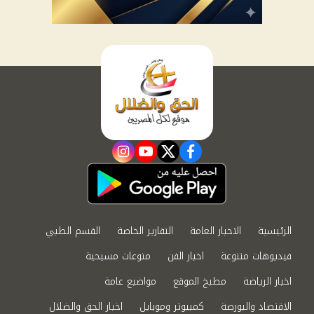
instagram
youtube
twitter
facebook
الرئيسية
الاخبار العامة
التقارير الخاصة
القسم الطبي
فيديوهات متنوعة
اخبار الفن
منوعات مسيحية
اخبار الرياضة
مطبخ الموقع
مواضيع عامة
الاقتصاد والبورصة
كمبيوتر وموبايل
اخبار الحق والضلال