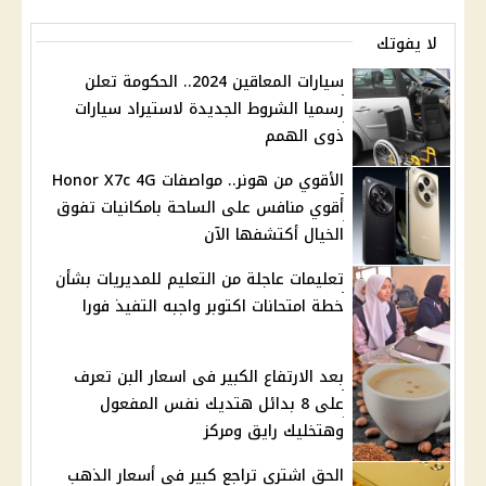
لا يفوتك
سيارات المعاقين 2024.. الحكومة تعلن
رسميا الشروط الجديدة لاستيراد سيارات
ذوى الهمم
الأقوي من هونر.. مواصفات Honor X7c 4G
أقوي منافس على الساحة بامكانيات تفوق
الخيال أكتشفها الآن
تعليمات عاجلة من التعليم للمديريات بشأن
خطة امتحانات اكتوبر واجبه التفيذ فورا
بعد الارتفاع الكبير فى اسعار البن تعرف
على 8 بدائل هتديك نفس المفعول
وهتخليك رايق ومركز
الحق اشتري تراجع كبير في أسعار الذهب