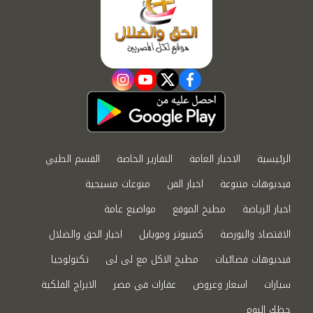
instagram
youtube
twitter
facebook
الرئيسية
الاخبار العامة
التقارير الخاصة
القسم الطبي
فيديوهات متنوعة
اخبار الفن
منوعات مسيحية
اخبار الرياضة
مطبخ الموقع
مواضيع عامة
الاقتصاد والبورصة
كمبيوتر وموبايل
اخبار الحق والضلال
فيديوهات فضائيات
مطبخ الاكل مع لى لى
تكنولوجيا
سيارات
اسعار وعروض
عقارات في مصر
الابراج الفلكية
حظك اليوم