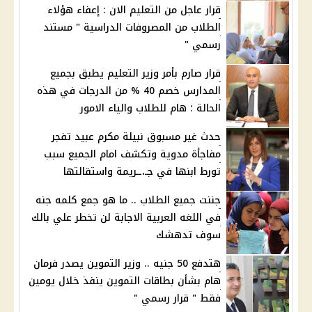
قرار عاجل من التعليم الان : إعفاء هؤلاء
الطلاب من المصروفات الدراسية " مستند
رسمي "
قرار صارم بأمر وزير التعليم يطبق بجميع
المدارس خصم 40 % من الدرجات في هذه
الحالة ؛ هام للطلاب والياء الامور
حدث غير مسبوق نبيلة مكرم عبيد تفجر
مفاجأة مدوية وتكشف امام الجميع سبب
تورط ابنها في جـ،ــريمة واستقالتها
جننت جميع الطلاب .. ما هو جمع كلمه جنه
في اللغه العربية الاجابة لن تخطر علي بالك
سوف تدهشك
هتدفع 50 جنيه .. وزير التموين يصدر فرمان
هام بشأن بطاقات التموين ينفذ خلال يومين
فقط " قرار رسمي "