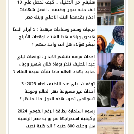
هتبقي من الاغنياء .. كيف تحصل علي 13
الف جنيه بدون وظيفة .. افضل شهادات
ادخار يقدمها البنك الأهلي وبنك مصر
ترقيات وسفر ومفاجآت مبهجة : 5 أبراج الحظ
هيجري وراهم هذا الشتاء توقعات الأبراج
تبشر هؤلاء هل انت واحد منهم ؟
احداث مرعبة تقشعر الابدان: توقعات ليلي
عبد اللطيف تنذر بوفاة فنان شهير ووباء
جديد يهدد العالم ماذا تنبأت سيدة الفلك ؟
توقعات ليلي عبد اللطيف لعام 2025؛ 3
احداث غير مسبوقة تهز العالم وموجة
تسونامي تضرب هذه الدول ما المنتظر ؟
رسوم استمارة بطاقة الرقم القومي 2024
وكيفية استخراجها عبر بوابة مصر الرقمية
هل وصلت 800 جنيه ؟ الداخلية تجيب