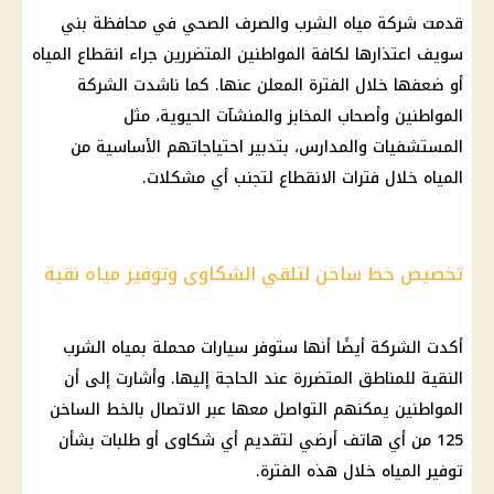
قدمت
شركة مياه الشرب والصرف الصحي
في محافظة
بني
سويف
اعتذارها لكافة المواطنين المتضررين جراء
انقطاع المياه
أو ضعفها خلال الفترة المعلن عنها. كما ناشدت
الشركة
المواطنين وأصحاب
المخابز
والمنشآت الحيوية، مثل
المستشفيات والمدارس، بتدبير احتياجاتهم الأساسية من
المياه
خلال فترات الانقطاع لتجنب أي مشكلات.
تخصيص خط ساخن لتلقي الشكاوى وتوفير مياه نقية
أكدت
الشركة
أيضًا أنها ستوفر
سيارات
محملة بمياه الشرب
النقية للمناطق المتضررة عند الحاجة إليها. وأشارت إلى أن
المواطنين يمكنهم التواصل معها عبر الاتصال بالخط الساخن
125 من أي
هاتف
أرضي لتقديم أي شكاوى أو طلبات بشأن
توفير
المياه
خلال هذه الفترة.