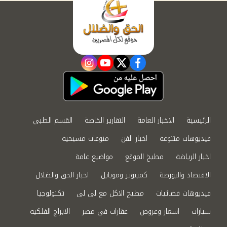
instagram
youtube
twitter
facebook
الرئيسية
الاخبار العامة
التقارير الخاصة
القسم الطبي
فيديوهات متنوعة
اخبار الفن
منوعات مسيحية
اخبار الرياضة
مطبخ الموقع
مواضيع عامة
الاقتصاد والبورصة
كمبيوتر وموبايل
اخبار الحق والضلال
فيديوهات فضائيات
مطبخ الاكل مع لى لى
تكنولوجيا
سيارات
اسعار وعروض
عقارات في مصر
الابراج الفلكية