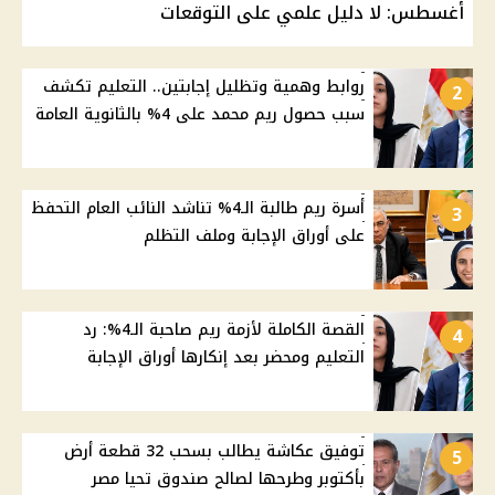
أغسطس: لا دليل علمي على التوقعات
روابط وهمية وتظليل إجابتين.. التعليم تكشف
2
سبب حصول ريم محمد على 4% بالثانوية العامة
أسرة ريم طالبة الـ4% تناشد النائب العام التحفظ
3
على أوراق الإجابة وملف التظلم
القصة الكاملة لأزمة ريم صاحبة الـ4%: رد
4
التعليم ومحضر بعد إنكارها أوراق الإجابة
توفيق عكاشة يطالب بسحب 32 قطعة أرض
5
بأكتوبر وطرحها لصالح صندوق تحيا مصر