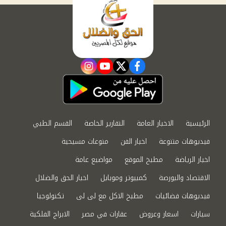
instagram
youtube
twitter
facebook
الرئيسية
الاخبار العامة
التقارير الخاصة
القسم الطبي
فيديوهات متنوعة
اخبار الفن
منوعات مسيحية
اخبار الرياضة
مطبخ الموقع
مواضيع عامة
الاقتصاد والبورصة
كمبيوتر وموبايل
اخبار الحق والضلال
فيديوهات فضائيات
مطبخ الاكل مع لى لى
تكنولوجيا
سيارات
اسعار وعروض
عقارات في مصر
الابراج الفلكية