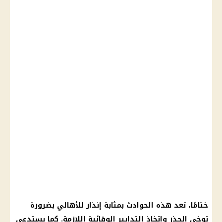
ختامًا، تعد هذه
الحوادث
بمثابة إنذار للأهالي بضرورة
توخي الحذر واتخاذ التدابير الوقائية اللازمة. كما يستدعي