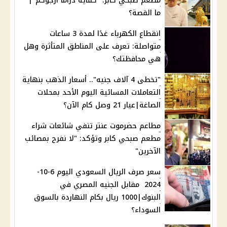
مطعم صبحي كابر: "كفاية دراما ارجوكم"|
ما القصة؟
انقطاع الكهرباء غدًا لمدة 3 ساعات
متواصلة: تعرف على المناطق المتأثرة وهل
هي محافظتك؟
"تخطى 4 آلاف جنيه".. أسعار الذهب بنهاية
التعاملات المسائية اليوم الأحد بمحلات
الصاغة|عيار 21 وصل كام الآن؟
مطاعم حضرموت عنتر تنفي شائعات شراء
مطعم صبحي كابر وتؤكد: "لا نفرح بمصائب
الآخرين"
سعر صرف الريال السعودي اليوم 6-10-
2024 مقابل الجنيه المصري في
البنوك|1000 ريال بكام النهاردة بالسوق
السوداء؟