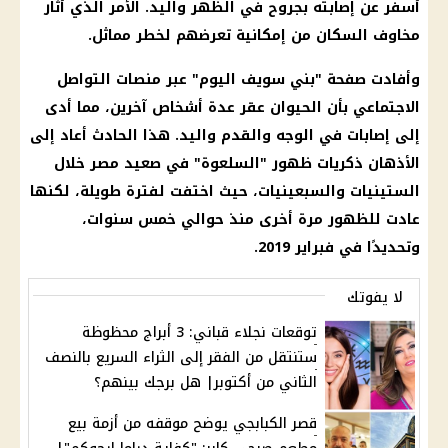
أسفر عن إصابته بجروح في الظهر واليد. الأمر الذي أثار
مخاوف السكان من إمكانية تعرضهم لخطر مماثل.
وأفادت صفحة "بني سويف اليوم" عبر منصات التواصل
الاجتماعي بأن الحيوان عقر عدة أشخاص آخرين، مما أدى
إلى إصابات في الوجه والقدم واليد. هذا الحادث أعاد إلى
الأذهان ذكريات ظهور "السلعوة" في صعيد مصر خلال
الستينيات والسبعينيات، حيث اختفت لفترة طويلة، لكنها
عادت للظهور مرة أخرى منذ حوالي خمس سنوات،
وتحديدًا في فبراير 2019.
لا يفوتك
توقعات نجلاء قباني: 3 أبراج محظوظة
ستنتقل من الفقر إلى الثراء السريع بالنصف
الثاني من أكتوبر| هل برجك بينهم؟
قصر الكبابجي يوضح موقفه من أزمة بيع