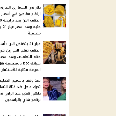
طار في السما زي الصاروخ 
ارتفاع مفاجئ في أسعار
الذهب الان 
جنيه وهذ
مصنعية
عيار 21 ينخفض الان : أس
الذهب تقلب الموازين في
ختام التعاملات وهذا سعر
سبائك btc بالمصنعية ه
الفرصة مثالية للأستثمار!
بعد وقف ياسمين الخطيب 
تحرك عاجل ضد قناة النهار
ظهور هدير عبد الرازق ف
برنامج شاي بالياسمين