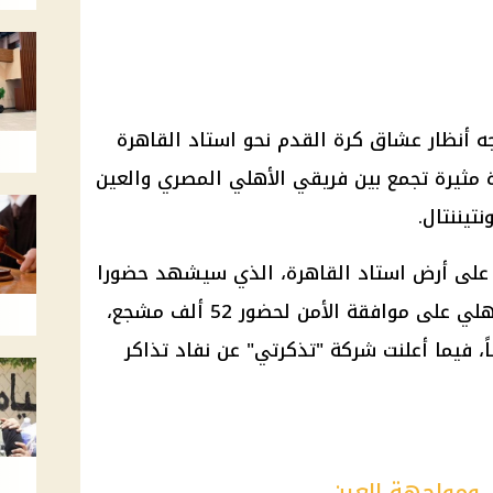
تجه أنظار عشاق كرة القدم نحو استاد القاهرة
ة مثيرة تجمع بين فريقي الأهلي المصري والعين
تيننتال.
 على أرض استاد القاهرة، الذي سيشهد حضورا
جماهيريا ضخماً، في ظل حصول الأهلي على موافقة الأمن لحضور 52 ألف مشجع،
ً، فيما أعلنت شركة "تذكرتي" عن نفاد تذاكر
 ومواجهة العين