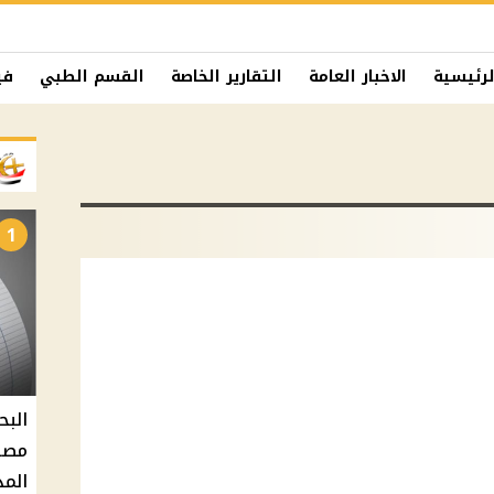
لرئيسية
الاخبار العامة
التقارير الخاصة
القسم الطبي
في
1
البح
مصر 
المد