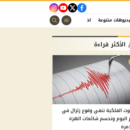
instagram
youtube
twitter
facebook
ديوهات متنوعة
اخبار الفن
منوعات مسيحية
اخبار الرياضة
الأكثر قراءة
وث الفلكية تنفي وقوع زلزال في
اليوم وتحسم شائعات الهزة
مرة