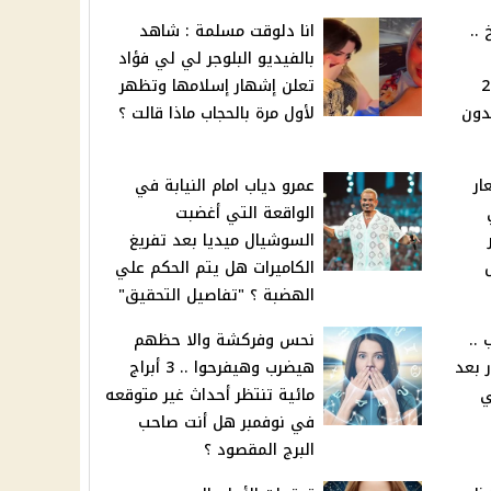
..
انا دلوقت مسلمة : شاهد
بالفيديو البلوجر لي لي فؤاد
بعد تراجعه 20
تعلن إشهار إسلامها وتظهر
ا سعر عيار 21 بدون
لأول مرة بالحجاب ماذا قالت ؟
عار
عمرو دياب امام النيابة في
الواقعة التي أغضبت
السوشيال ميديا بعد تفريغ
ل
الكاميرات هل يتم الحكم علي
الهضبة ؟ "تفاصيل التحقيق"
..
نحس وفركشة والا حظهم
 بعد
هيضرب وهيفرحوا .. 3 أبراج
ي
مائية تنتظر أحداث غير متوقعه
في نوفمبر هل أنت صاحب
البرج المقصود ؟