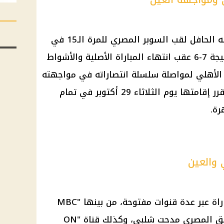
وقد أضاف النادي الأهلي إلى سجله الحافل لقب السوبر المصري للمرة الـ15 في
تاريخه، بعد فوزه بركلات الترجيح بنتيجة 7-6 عقب انتهاء المباراة الأصلية والأشواط
ع الأهلي لمواصلة سلسلة انتصاراته في مواجهته
المقبلة أمام العين الإماراتي، والمقرر إقامتها يوم الثلاثاء 29 أكتوبر في تمام
رة.
ي والعين
يمكن لمحبي الفريقين متابعة المباراة عبر عدة قنوات مفتوحة، من بينها "MBC
MASR 2" المجانية مع تعليق المعلق المصري مدحت شلبي، وكذلك قناة "ON