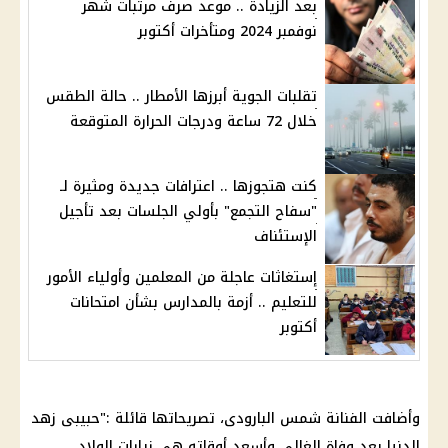
بعد الزيادة .. موعد صرف مرتبات شهر
نوفمبر 2024 ومتأخرات أكتوبر
تقلبات الجوية أبرزها الأمطار .. حالة الطقس
خلال 72 ساعة ودرجات الحرارة المتوقعة
كنت هتجوزها .. اعترافات جديدة ومثيرة لـ
"سفاح التجمع" بأولي الجلسات بعد تأجيل
الإستئناف
إستغاثات عاجلة من المعلمين وأولياء الأمور
للتعليم .. أزمة بالمدارس بشأن امتحانات
أكتوبر
وأضافت الفنانة شمس البارودى، تصريحاتها قائلة :"حبيبى زهد
الدنيا بعد وفاة الغالى وأسعد أوقاته هي زيارات الولاد