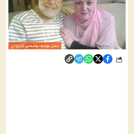
حسن يوسف وشمس البارودي
شارك