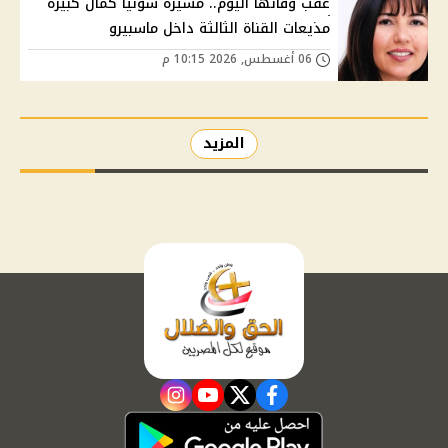
عقب وفاتها اليوم.. مسيرة سونيا كمال كبيرة
مذيعات القناة الثالثة داخل ماسبيرو
06 أغسطس, 2026 10:15 م
المزيد
instagram
youtube
twitter
facebook