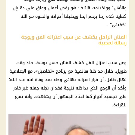
والأهل" وواختتمت قائلة : هو رفض أعمال وعلق علي دة بإن
كفايه كده ربنا يرحم ابننا ويخليلنا أخواته والخلوة مع الله
تكفيني" .
الفنان الراحل يكشف عن سبب اعتزاله الفن ويوجة
رسالة لمحبيه
وعن سبب اعتزال الفن كشف الفنان حسن يوسف منذ وقت
طويل، خلال مداخلة هاتفية مع برنامج «تفاصيل»، مع الإعلامية
نهال طايل، أن قرار اعتزاله نهائي وجاء بعد وفاة ابنه عبد الله؛
وأكد أن الوجع الذي بداخله نتيجة فقدان نجله جعله غير قادر
على تجسيد أدوار كما اعتاد الجمهور أن يشاهده، وأنه تفرغ
للقراءة.