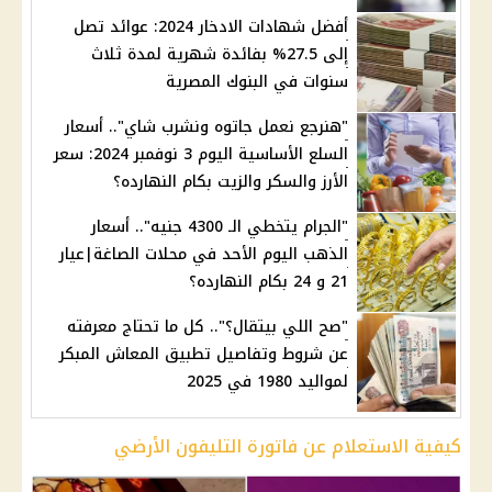
أفضل شهادات الادخار 2024: عوائد تصل
إلى 27.5% بفائدة شهرية لمدة ثلاث
سنوات في البنوك المصرية
"هنرجع نعمل جاتوه ونشرب شاي".. أسعار
السلع الأساسية اليوم 3 نوفمبر 2024: سعر
الأرز والسكر والزيت بكام النهارده؟
"الجرام يتخطي الـ 4300 جنيه".. أسعار
الذهب اليوم الأحد في محلات الصاغة|عيار
21 و 24 بكام النهارده؟
"صح اللي بيتقال؟".. كل ما تحتاج معرفته
عن شروط وتفاصيل تطبيق المعاش المبكر
لمواليد 1980 في 2025
كيفية الاستعلام عن فاتورة التليفون الأرضي