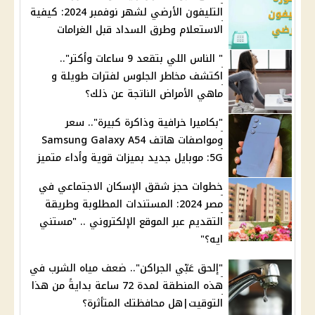
التليفون الأرضي لشهر نوفمبر 2024: كيفية
الاستعلام وطرق السداد قبل الغرامات
" الناس اللي بتقعد 9 ساعات وأكتر"..
اكتشف مخاطر الجلوس لفترات طويلة و
ماهي الأمراض الناتجة عن ذلك؟
"بكاميرا خرافية وذاكرة كبيرة".. سعر
ومواصفات هاتف Samsung Galaxy A54
5G: موبايل جديد بميزات قوية وأداء متميز
خطوات حجز شقق الإسكان الاجتماعي في
مصر 2024: المستندات المطلوبة وطريقة
التقديم عبر الموقع الإلكتروني .. "مستني
ايه؟"
"إلحق عَبّي الجراكن".. ضعف مياه الشرب في
هذه المنطقة لمدة 72 ساعة بدايةً من هذا
التوقيت|هل محافظتك المتأثرة؟