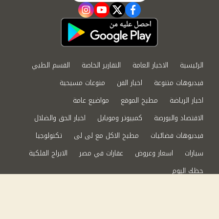
instagram
youtube
twitter
facebook
الرئيسية
الاخبار العامة
التقارير الخاصة
القسم الطبي
فيديوهات متنوعة
اخبار الفن
منوعات مسيحية
اخبار الرياضة
مطبخ الموقع
مواضيع عامة
الاقتصاد والبورصة
كمبيوتر وموبايل
اخبار الحق والضلال
فيديوهات فضائيات
مطبخ الاكل مع لى لى
تكنولوجيا
سيارات
اسعار وعروض
عقارات في مصر
الابراج الفلكية
حظك اليوم
من نحن
سياسة الخصوصية
اتصل بنا
©2024 الحق والضلال All Rights Reserved.