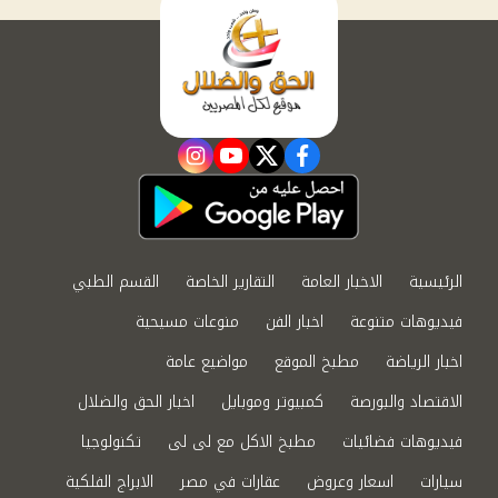
instagram
youtube
twitter
facebook
الرئيسية
الاخبار العامة
التقارير الخاصة
القسم الطبي
فيديوهات متنوعة
اخبار الفن
منوعات مسيحية
اخبار الرياضة
مطبخ الموقع
مواضيع عامة
الاقتصاد والبورصة
كمبيوتر وموبايل
اخبار الحق والضلال
فيديوهات فضائيات
مطبخ الاكل مع لى لى
تكنولوجيا
سيارات
اسعار وعروض
عقارات في مصر
الابراج الفلكية