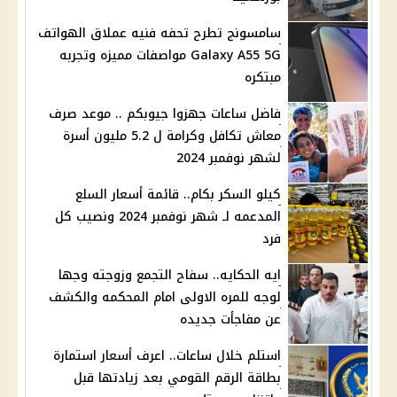
سامسونج تطرح تحفه فنيه عملاق الهواتف
Galaxy A55 5G مواصفات مميزه وتجربه
مبتكره
فاضل ساعات جهزوا جيوبكم .. موعد صرف
معاش تكافل وكرامة ل 5.2 مليون أسرة
لشهر نوفمبر 2024
كيلو السكر بكام.. قائمة أسعار السلع
المدعمه لـ شهر نوفمبر 2024 ونصيب كل
فرد
ايه الحكايه.. سفاح التجمع وزوجته وجها
لوجه للمره الاولى امام المحكمه والكشف
عن مفاجأت جديده
استلم خلال ساعات.. اعرف أسعار استمارة
بطاقة الرقم القومي بعد زيادتها قبل