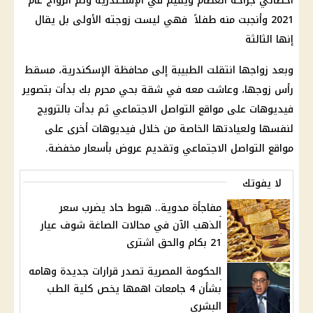
أخصائي جراحة العظام ويقيم في الإسكندرية وتم الزواج عام
2021 وأنجبت منه طفلاً فهي ليست زوجته الأولى بل يقال
إنها الثالثة
وبعد زواجها انتقلت الطبيبة إلى محافظة الإسكندرية، مسقط
رأس زوجها، وعاشت معه في شقة بحي محرم بك بدأت بتصوير
فيديوهات على مواقع التواصل الاجتماعي ثم بدأت بالترويج
لنفسها ولعيادتها الخاصة من خلال فيديوهات أخرى على
مواقع التواصل الاجتماعي وتقديم عروض بأسعار مخفضة.
لا يفوتك
مفاجأة مدوية.. هبوط حاد يضرب سعر
الذهب الآن في محالات الصاغة شوف عيار
21 بكام والحق اشترى
الحكومة المصرية تصدر قرارات جديدة وهامه
بشأن 4 جامعات اهمها يخص كلية الطب
البشري