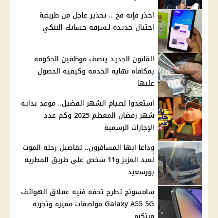
احذر فإنه فخ .. تحذير عاجل من طريقة
احتيال جديدة لـسرقه حسابك البنكي
القانون الجديد ينصف موظفين الحكومه
بمكافأه نهايه الخدمه وكيفيه الحصول
عليها
استعدوا لصيام الشهر الفضيل.. موعد بدايه
شهر رمضان المعظم 2025 وكم عدد
الإجازات الرسمية
وداعا ايها المسافرون.. تفاصيل رحله الموت
لعبد العزيز و11 شخص على طريق المطريه
بورسعيد
سامسونج تطرح تحفه فنيه عملاق الهواتف
Galaxy A55 5G مواصفات مميزه وتجربه
مبتكره