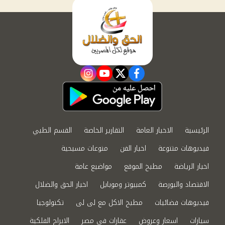
instagram
youtube
twitter
facebook
الرئيسية
الاخبار العامة
التقارير الخاصة
القسم الطبي
فيديوهات متنوعة
اخبار الفن
منوعات مسيحية
اخبار الرياضة
مطبخ الموقع
مواضيع عامة
الاقتصاد والبورصة
كمبيوتر وموبايل
اخبار الحق والضلال
فيديوهات فضائيات
مطبخ الاكل مع لى لى
تكنولوجيا
سيارات
اسعار وعروض
عقارات في مصر
الابراج الفلكية