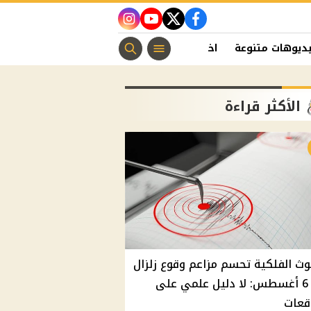
instagram
youtube
twitter
facebook
ديوهات متنوعة
اخبار الفن
منوعات مسيحية
اخبار الرياضة
الأكثر قراءة
وث الفلكية تحسم مزاعم وقوع زلزال
غدًا 6 أغسطس: لا دليل علمي على
قعات