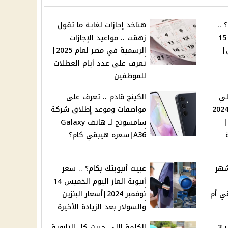
 ..
هتاخد إجازات لغاية ما تقول
سعر السكر اليوم الجمعة 15
زهقت .. مواعيد الإجازات
اق|
الرسمية في مصر لعام 2025|
تعرف على عدد أيام العطلات
للموظفين
لي
الكينج قادم .. تعرف على
غل .. وظائف بنك مصر 2024
مواصفات وموعد إطلاق شركة
|
سامسونج لـ هاتف Galaxy
A36|سعره هيبقي كام؟
شهر
عبيت أنبوبتك بكام؟ .. سعر
أنبوبة الغاز اليوم الخميس 14
قي أم
نوفمبر 2024|أسعار البنزين
والسولار بعد الزيادة الأخيرة
توقعات ميشال حايك تبشر 3
الكلمة اللي حيرت كل الثانوية