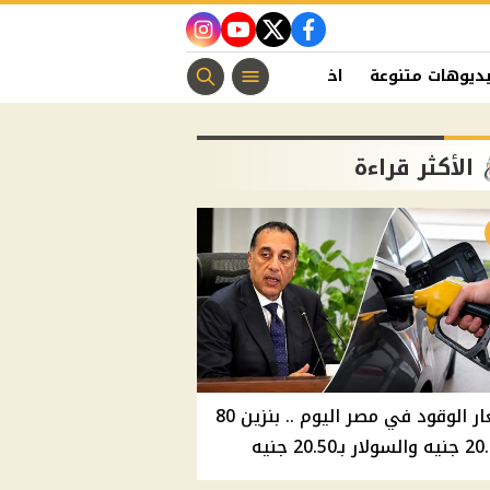
instagram
youtube
twitter
facebook
ديوهات متنوعة
اخبار الفن
منوعات مسيحية
اخبار الرياضة
الأكثر قراءة
أسعار الوقود في مصر اليوم .. بنزين 80