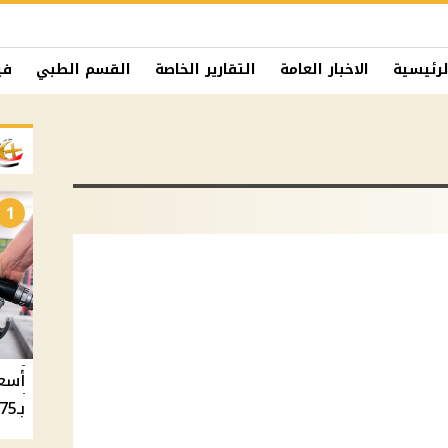
لرئيسية
الاخبار العامة
التقارير الخاصة
القسم الطبي
في
1
بـ20.75 جنيه والسولار بـ20.50 جنيه