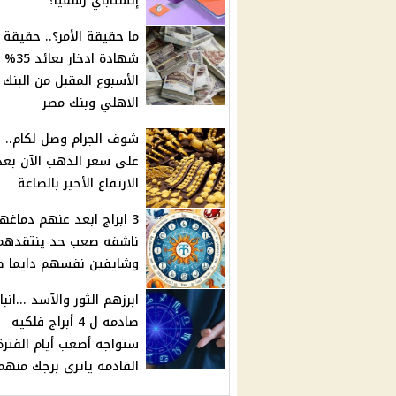
إنستاباي رسميا؟
ما حقيقة الأمر؟.. حقيقة 
شهادة ادخار بعائد 35%
الأسبوع المقبل من البنك
الاهلي وبنك مصر
شوف الجرام وصل لكام.. 
على سعر الذهب الآن بعد
الارتفاع الأخير بالصاغة
3 ابراج ابعد عنهم دماغه
ناشفه صعب حد ينتقدهم
وشايفين نفسهم دايما 
ابرزهم الثور والآسد ...انبا
صادمه ل 4 أبراج فلكيه
ستواجه أصعب أيام الفترة
القادمه ياترى برجك منهم