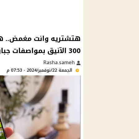
300 الآنيق بمواصفات جباره ومميزات متتفوتش
Rasha.sameh
الجمعة 22/نوفمبر/2024 - 07:53 م