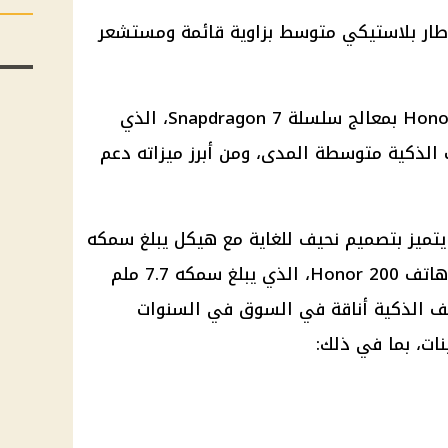
طار بلاستيكي متوسط ​​بزاوية قائمة ومستشعر
ومن حيث الأداء يعمل هاتف Honor 300 بمعالج سلسلة Snapdragon 7، الذي
ف الذكية متوسطة المدى، ومن أبرز ميزاته دعم
 يتميز بتصميم نحيف للغاية مع هيكل يبلغ سمكه
6.97 ملم (أنحف بشكل ملحوظ من هاتف Honor 200، الذي يبلغ سمكه 7.7 ملم
اتف الذكية أناقة في السوق في السنوات
ينات، بما في ذلك: