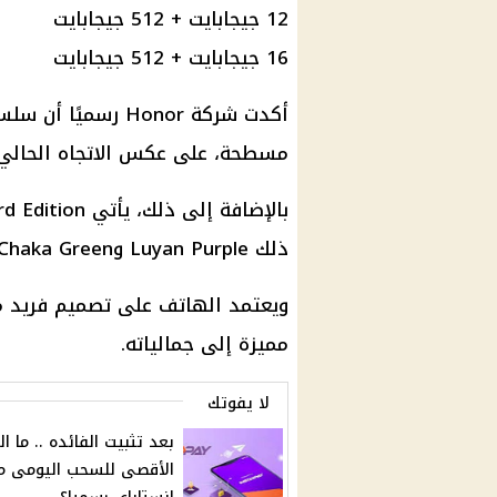
12 جيجابايت + 512 جيجابايت
16 جيجابايت + 512 جيجابايت
مسطحة، على عكس الاتجاه الحالي لل
ذلك Luyan Purple وChaka Green وYulong Snow وCangshan Gray.
ويعتمد الهاتف على تصميم فريد م
مميزة إلى جمالياته.
لا يفوتك
بعد تثبيت الفائده .. ما ال
الأقصى للسحب اليومى م