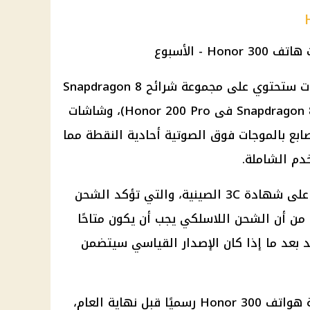
تشير التقارير إلى أن هذه المتغيرات ستحتوي على مجموعة شرائح Snapdragon 8
Gen3 الرائدة (أفضل من Snapdragon 8s Gen 3 فى Honor 200 Pro)، وشاشات
أصابع بالموجات فوق الصوتية أحادية النقطة مما
خدم الشاملة.
حصلت سلسلة Honor 300 بالفعل على شهادة 3C الصينية، والتي تؤكد الشحن
 وعلى الرغم من أن الشحن اللاسلكي يجب أن يكون متاحًا
ن المؤكد بعد ما إذا كان الإصدار القياسي سيتضمن
ومن المتوقع أن يتم إطلاق سلسلة هواتف Honor 300 رسميًا قبل نهاية العام،