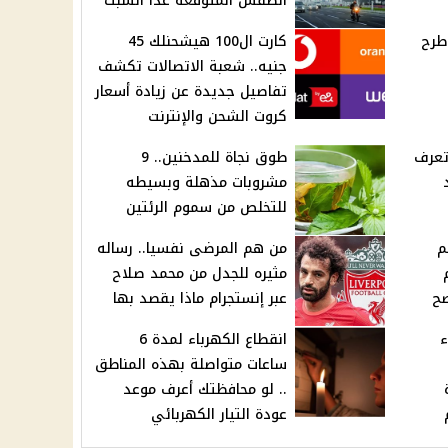
الطقس المتوقعة غدًا السبت
طرح
كارت ال100 هيشحنلك 45
جنيه.. شعبة الاتصالات تكشف
تفاصيل جديدة عن زيادة أسعار
كروت الشحن والإنترنت
تعرف
طوق نجاة للمدخنين.. 9
مشروبات مذهلة وبسيطه
للتخلص من سموم الرئتين
م
من هم المرضى نفسيا.. رساله
مثيره للجدل من محمد صلاح
صح
عبر إنستجرام ماذا يقصد بها
ء
انقطاع الكهرباء لمدة 6
ساعات متواصلة بهذه المناطق
.. لو محافظتك أعرف موعد
عودة التيار الكهربائي