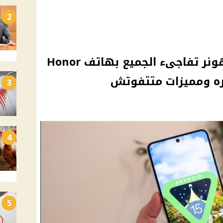
2
هتشتريه وانت مغمض.. هونر تفاجىء الجميع بهاتف Honor
3
4
5