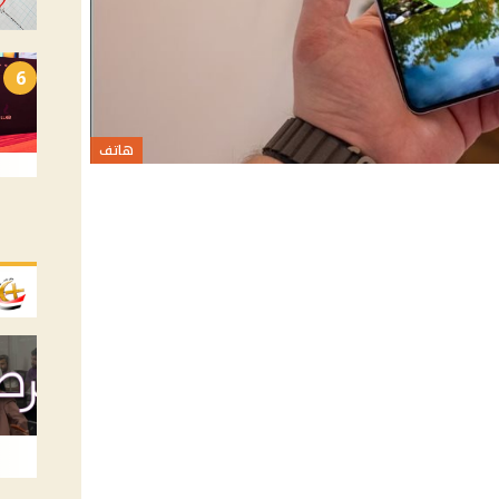
6
هاتف