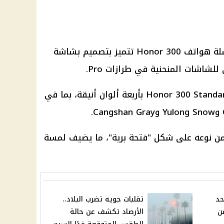
أكدت شركة Honor رسميًا أن سلسلة هواتف Honor 300 تتميز بتصميم بشاشة
شاشات المنحنية في طرازات Pro.
بالإضافة إلى ذلك، يأتي Honor 300 Standard Edition بأربعة ألوان أنيقة، بما في
ن نوعه على شكل "فتحة برية"، ما يضيف لمسة
حد
تقلبات جويه تضرب البلاد..
ن
الأرصاد تكشف عن حالة