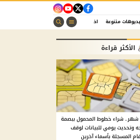
instagram
youtube
twitter
facebook
ديوهات متنوعة
اخبار الفن
منوعات مسيحية
اخبار الرياضة
الأكثر قراءة
شهر.. شراء خطوط المحمول ببصمة
ه وتحديث يومي للبيانات لوقف
قام المسجلة بأسماء آخرين