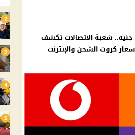
2
كارت ال100 هيشحنلك 45 جنيه.. شعبة الاتصالات تكشف
سعار كروت الشحن والإنترنت
3
4
5