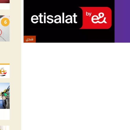
6
شحن