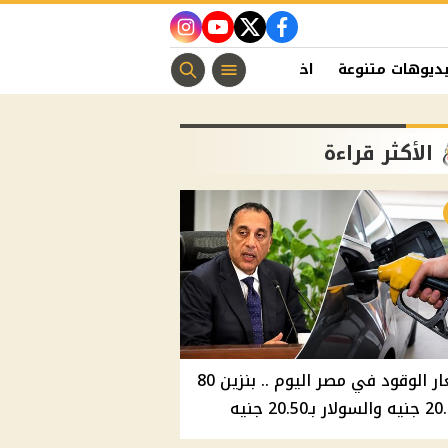
instagram
youtube
twitter
facebook
ديوهات متنوعة
اخبار الفن
منوعات مسيحية
اخبار الرياضة
الأكثر قراءة
أسعار الوقود في مصر اليوم .. بنزين 80