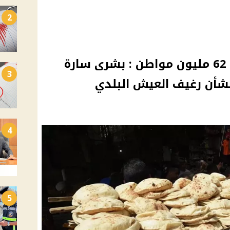
2
هام بشأن الخبز المدعم لـ 62 مليون مواطن : بشرى سارة
3
بشأن رغيف العيش البلدي
4
5