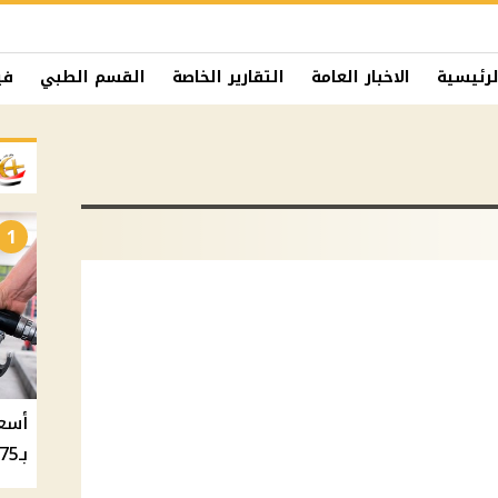
لرئيسية
الاخبار العامة
التقارير الخاصة
القسم الطبي
في
1
بـ20.75 جنيه والسولار بـ20.50 جنيه