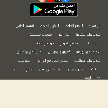
instagram
youtube
twitter
facebook
الرئيسية
الاخبار العامة
التقارير الخاصة
القسم الطبي
فيديوهات متنوعة
اخبار الفن
منوعات مسيحية
اخبار الرياضة
مطبخ الموقع
مواضيع عامة
الاقتصاد والبورصة
كمبيوتر وموبايل
اخبار الحق والضلال
فيديوهات فضائيات
مطبخ الاكل مع لى لى
تكنولوجيا
سيارات
اسعار وعروض
عقارات في مصر
الابراج الفلكية
حظك اليوم
من نحن
سياسة الخصوصية
اتصل بنا
©2024 الحق والضلال All Rights Reserved.
Powered by