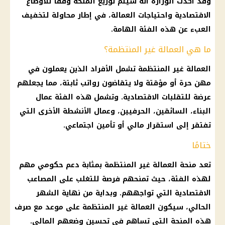
وقد أكدت الوزارة أنه سيتم توزيع
المنحة
وفقًا للأوضاع
الاقتصادية واحتياجات العمالة، في إطار محاولة لتخفيف
العبء عن هذه الفئة الهامة.
ما هي العمالة غير المنتظمة؟
العمالة غير المنتظمة
تشمل الأفراد الذين يعملون في
مهن حرة أو مؤقتة ولا يتقاضون
رواتب
ثابتة، مما يجعلهم
عرضة للتقلبات الاقتصادية. وتشمل هذه الفئة عمال
البناء، السائقين، الحرفيين، وعمال الأنشطة الأخرى التي
تفتقر إلى
استقرار مالي
أو
تأمين اجتماعي
.
ختامًا
تعد
منحة
العمالة غير المنتظمة بمثابة
دعم حكومي
مهم
لهذه الفئة، حيث تمنحهم فرصة للتغلب على المصاعب
الاقتصادية التي تواجههم. وبداية من نهاية الشهر
الحالي، سيكون العمالة غير المنتظمة على موعد مع صرف
هذه
المنحة
التي تساهم في تحسين وضعهم المالي.